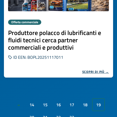
Offerta commerciale
Produttore polacco di lubrificanti e
fluidi tecnici cerca partner
commerciali e produttivi
ID EEN: BOPL20251117011
SCOPRI DI PIÙ →
14
15
16
17
18
19
«