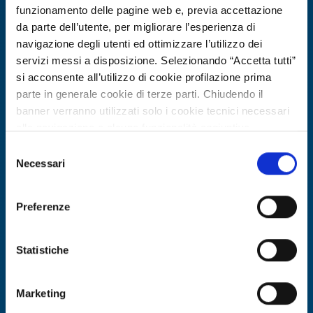
funzionamento delle pagine web e, previa accettazione
da parte dell’utente, per migliorare l’esperienza di
navigazione degli utenti ed ottimizzare l’utilizzo dei
servizi messi a disposizione. Selezionando “Accetta tutti”
si acconsente all’utilizzo di cookie profilazione prima
parte in generale cookie di terze parti. Chiudendo il
banner verranno utilizzati solo i cookie tecnici necessari
alla navigazione e alcune funzionalità aggiuntive
potrebbero non essere disponibili.
Selezione
Offerta di tecnologia
Per conoscere i dettagli, consulta la nostra cookie policy.
Necessari
del
PMI tedesca offre hovercraft
https://www.openinnovation.regione.lombardia.it/it/co
consenso
okie-policy
e la nostra privacy policy
modulare convertibile (WIG) e cerca
Preferenze
https://www.openinnovation.regione.lombardia.it/it/pr
partner tecnici e distributori
ivacy-policy
ID EEN: TODE20251201003
Statistiche
SCOPRI DI PIÙ →
Marketing