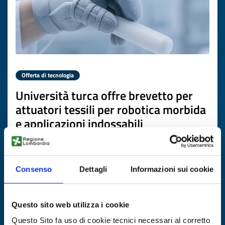
Offerta di tecnologia
Università turca offre brevetto per
attuatori tessili per robotica morbida
e applicazioni indossabili
ID EEN: TOTR20260225002
Consenso
Dettagli
Informazioni sui cookie
SCOPRI DI PIÙ →
Scade il
19 marzo 2027
Questo sito web utilizza i cookie
Questo Sito fa uso di cookie tecnici necessari al corretto