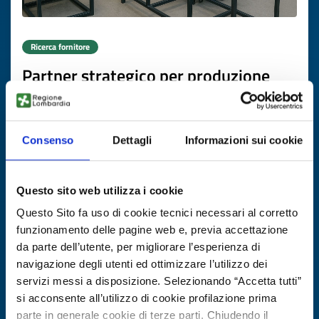
Ricerca fornitore
Partner strategico per produzione
strutture in acciaio
ID EEN: BRMT20251103010
Consenso
Dettagli
Informazioni sui cookie
SCOPRI DI PIÙ →
Questo sito web utilizza i cookie
Scade il
26 novembre 2026
Questo Sito fa uso di cookie tecnici necessari al corretto
funzionamento delle pagine web e, previa accettazione
da parte dell’utente, per migliorare l’esperienza di
navigazione degli utenti ed ottimizzare l’utilizzo dei
servizi messi a disposizione. Selezionando “Accetta tutti”
si acconsente all’utilizzo di cookie profilazione prima
parte in generale cookie di terze parti. Chiudendo il