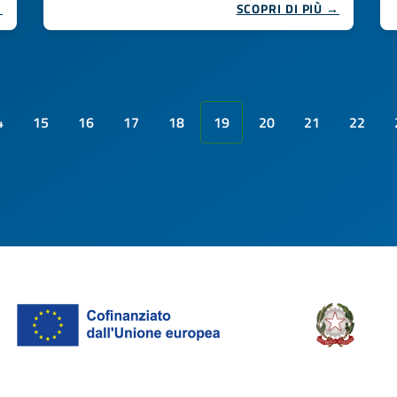
→
SCOPRI DI PIÙ →
4
15
16
17
18
19
20
21
22