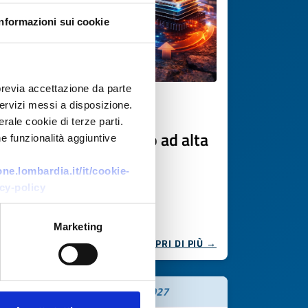
Informazioni sui cookie
previa accettazione da parte
 servizi messi a disposizione.
Offerta commerciale
rale cookie di terze parti.
Cooling termoelettrico ad alta
e funzionalità aggiuntive
efficienza
e.lombardia.it/it/cookie-
ID EEN: BOMT20250813013
cy-policy
Marketing
SCOPRI DI PIÙ →
Scade il
20 febbraio 2027