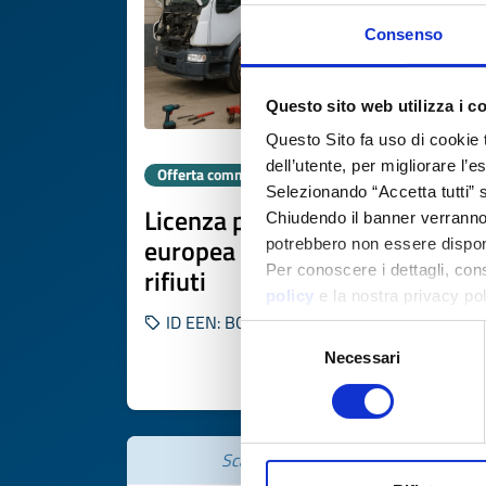
Consenso
Questo sito web utilizza i c
Questo Sito fa uso di cookie 
dell’utente, per migliorare l’
Offerta commerciale
Selezionando “Accetta tutti” s
Licenza per piattaforma
Chiudendo il banner verranno u
europea di smontaggio camio
potrebbero non essere disponi
Per conoscere i dettagli, con
rifiuti
policy
e la nostra privacy po
ID EEN: BOUA20251105025
Selezione
Necessari
del
SCOPRI DI PIÙ 
consenso
Scade il
13 febbraio 2027