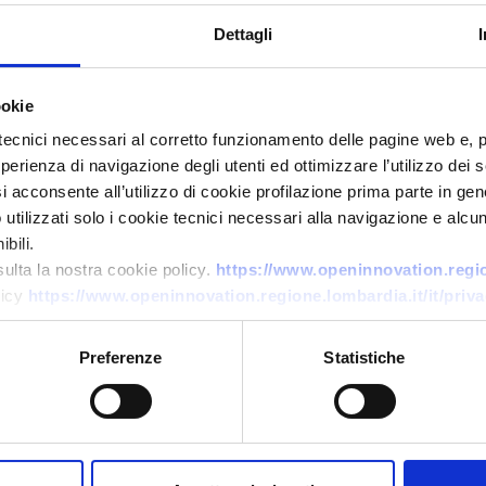
Dettagli
ookie
tecnici necessari al corretto funzionamento delle pagine web e, 
esperienza di navigazione degli utenti ed ottimizzare l’utilizzo dei
Offerta commerciale
i acconsente all’utilizzo di cookie profilazione prima parte in gene
Software Defined Radio e
tilizzati solo i cookie tecnici necessari alla navigazione e alcun
n
spectrum sensing per
bili.
sulta la nostra cookie policy.
https://www.openinnovation.region
applicazioni nella difesa
licy
https://www.openinnovation.regione.lombardia.it/it/priva
ID EEN: BOGB20250901018
Preferenze
Statistiche
→
SCOPRI DI PIÙ →
Scade il
19 febbraio 2027