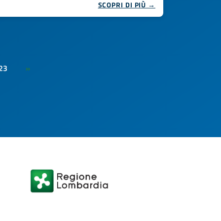
SCOPRI DI PIÙ →
23
»