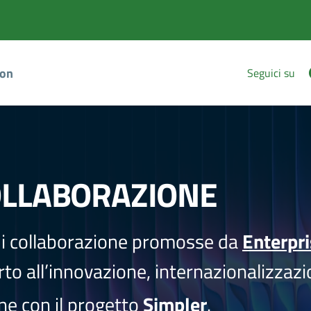
ion
Seguici su
OLLABORAZIONE
i collaborazione promosse da
Enterpr
to all’innovazione, internazionalizzazi
one con il progetto
Simpler
.