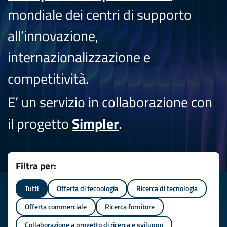
mondiale dei centri di supporto
all’innovazione,
internazionalizzazione e
competitività.
E’ un servizio in collaborazione con
il progetto
Simpler
.
Filtra per:
Tutti
Offerta di tecnologia
Ricerca di tecnologia
Offerta commerciale
Ricerca fornitore
Collaborazione a progetto di ricerca e sviluppo