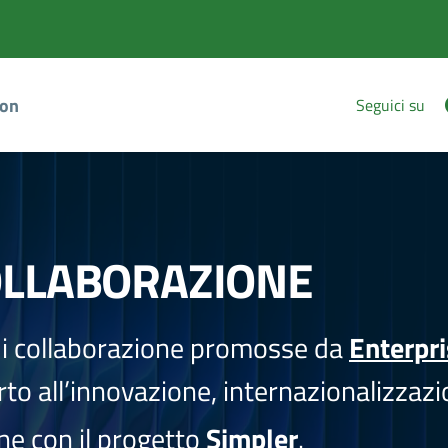
ion
Seguici su
OLLABORAZIONE
i collaborazione promosse da
Enterpr
to all’innovazione, internazionalizzazi
one con il progetto
Simpler
.