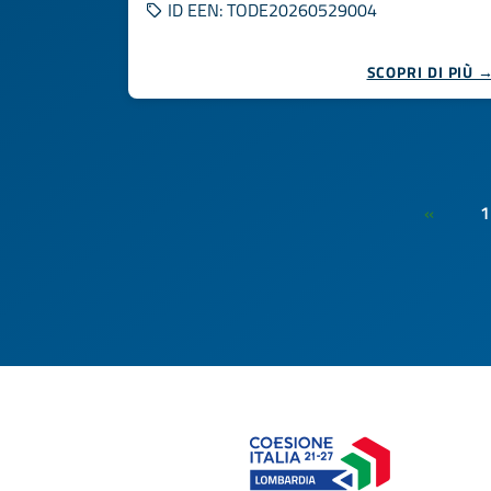
ID EEN: TODE20260529004
SCOPRI DI PIÙ 
1
«