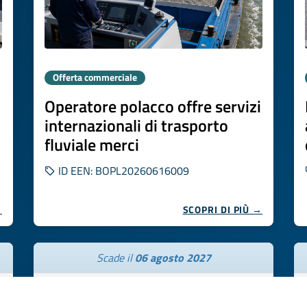
Offerta commerciale
Operatore polacco offre servizi
internazionali di trasporto
fluviale merci
ID EEN: BOPL20260616009
→
SCOPRI DI PIÙ →
Scade il
06 agosto 2027