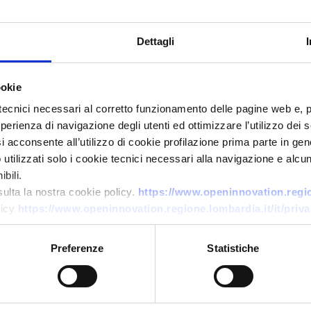
Dettagli
ookie
tecnici necessari al corretto funzionamento delle pagine web e, 
esperienza di navigazione degli utenti ed ottimizzare l’utilizzo dei
Offerta commerciale
i acconsente all’utilizzo di cookie profilazione prima parte in gene
Produttore rumeno di fluidi
tilizzati solo i cookie tecnici necessari alla navigazione e alcun
automotive e serbatoi in
bili.
sulta la nostra cookie policy.
https://www.openinnovation.region
vetroresina cerca agenti
licy
https://www.openinnovation.regione.lombardia.it/it/priva
ID EEN: BORO20260519005
Preferenze
Statistiche
→
SCOPRI DI PIÙ →