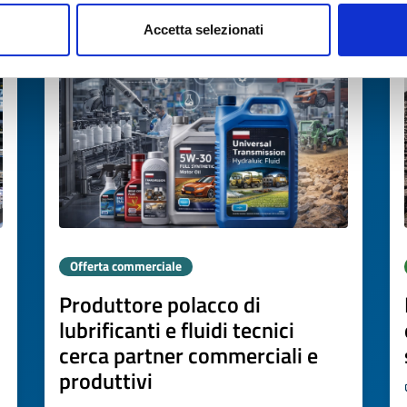
Scade il
20 marzo 2027
Accetta selezionati
Offerta commerciale
Produttore polacco di
lubrificanti e fluidi tecnici
cerca partner commerciali e
produttivi