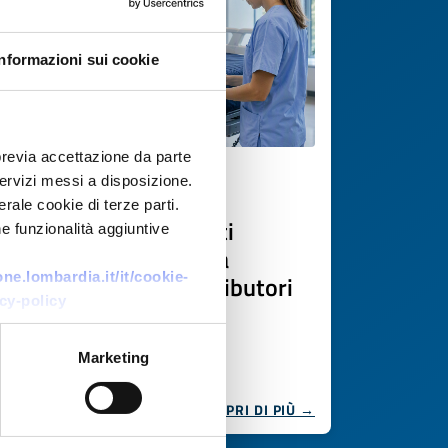
Informazioni sui cookie
previa accettazione da parte
 servizi messi a disposizione.
Offerta commerciale
rale cookie di terze parti.
Produttore ceco di letti
e funzionalità aggiuntive
elettrici per assistenza
e.lombardia.it/it/cookie-
domiciliare cerca distributori
cy-policy
europei
ID EEN: BOCZ20260518001
Marketing
SCOPRI DI PIÙ →