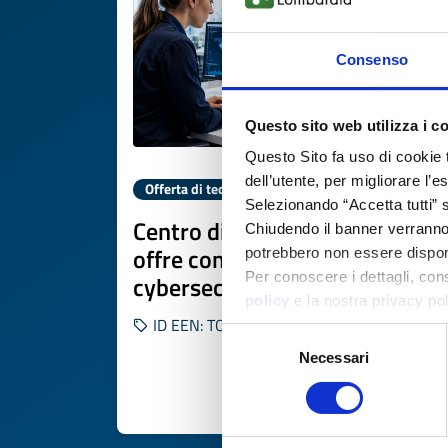
Consenso
Questo sito web utilizza i c
Questo Sito fa uso di cookie 
dell’utente, per migliorare l’
Offerta di tecnologia
Selezionando “Accetta tutti” s
Centro di ricerca spagnolo
Chiudendo il banner verranno u
offre competenze in IA e
potrebbero non essere disponi
Per conoscere i dettagli, con
cybersecurity per progetti UE
policy
e la nostra privacy po
ID EEN: TOES20260511008
Selezione
Necessari
del
consenso
SCOPRI DI PIÙ 