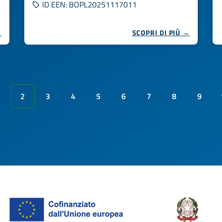
ID EEN: BOPL20251117011
→
SCOPRI DI PIÙ →
2
3
4
5
6
7
8
9