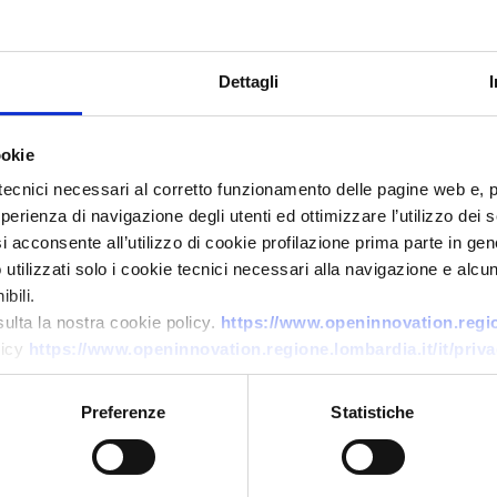
Dettagli
ookie
tecnici necessari al corretto funzionamento delle pagine web e, 
esperienza di navigazione degli utenti ed ottimizzare l’utilizzo dei
Offerta di tecnologia
i acconsente all’utilizzo di cookie profilazione prima parte in gene
tilizzati solo i cookie tecnici necessari alla navigazione e alcun
PMI francese produttrice di
bili.
DPI CBRN e decontaminazione
sulta la nostra cookie policy.
https://www.openinnovation.region
cerca partner europei
licy
https://www.openinnovation.regione.lombardia.it/it/priva
ID EEN: TOFR20260331027
Preferenze
Statistiche
→
SCOPRI DI PIÙ →