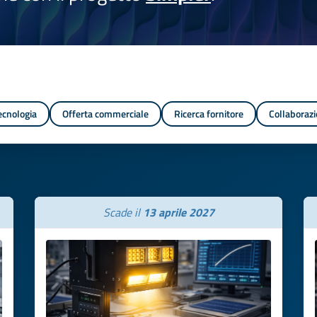
tecnologia
Offerta commerciale
Ricerca fornitore
Collaborazi
Scade il
13 aprile 2027