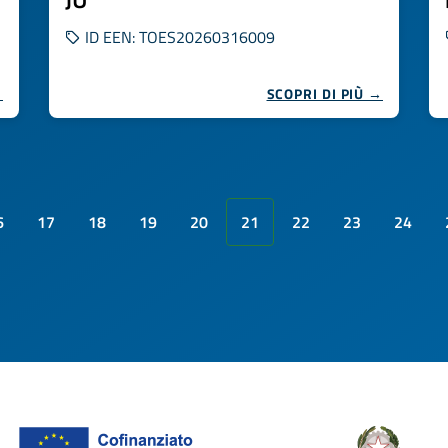
ID EEN: TOES20260316009
→
SCOPRI DI PIÙ →
6
17
18
19
20
21
22
23
24