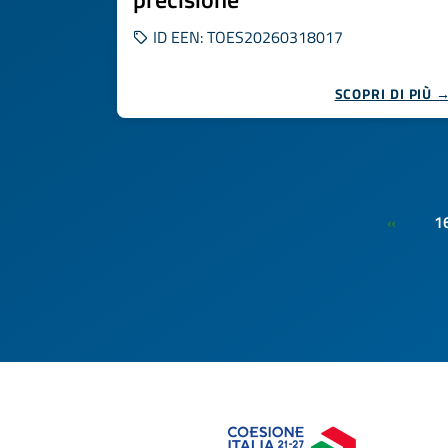
ID EEN: TOES20260318017
SCOPRI DI PIÙ 
1
«