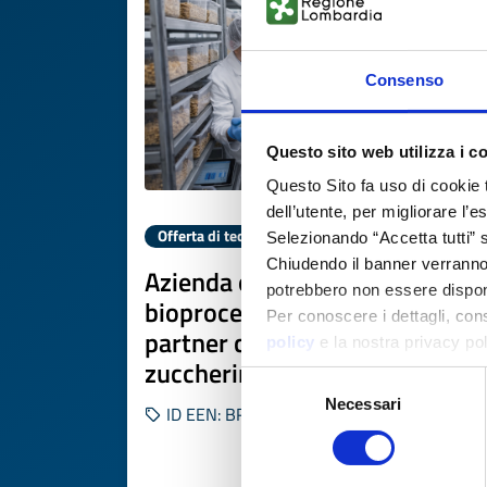
Consenso
Questo sito web utilizza i c
Questo Sito fa uso di cookie 
dell’utente, per migliorare l’
Offerta di tecnologia
Selezionando “Accetta tutti” s
Chiudendo il banner verranno u
Azienda olandese per
potrebbero non essere disponi
bioprocessi industriali cerca
Per conoscere i dettagli, con
partner con feedstock
policy
e la nostra privacy po
zuccherini
Selezione
Necessari
del
ID EEN: BRNL20250930008
consenso
SCOPRI DI PIÙ 