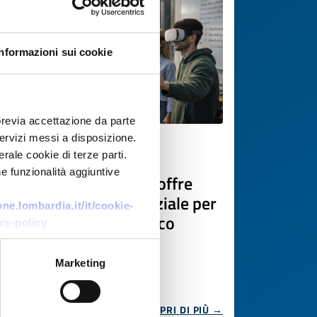
Informazioni sui cookie
previa accettazione da parte
 servizi messi a disposizione.
Offerta di tecnologia
rale cookie di terze parti.
e funzionalità aggiuntive
Organizzazione greca offre
metodologia esperienziale per
e.lombardia.it/it/cookie-
insegnare il greco antico
cy-policy
ID EEN: TOGR20260330008
Marketing
SCOPRI DI PIÙ →