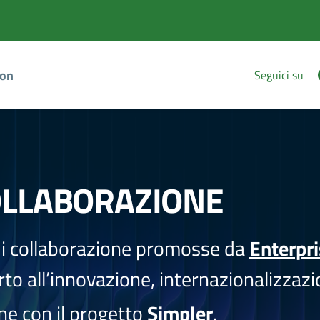
ion
Seguici su
OLLABORAZIONE
i collaborazione promosse da
Enterpr
to all’innovazione, internazionalizzazi
one con il progetto
Simpler
.