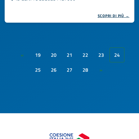
SCOPRI DI PIÙ →
19
20
21
22
23
24
«
25
26
27
28
»