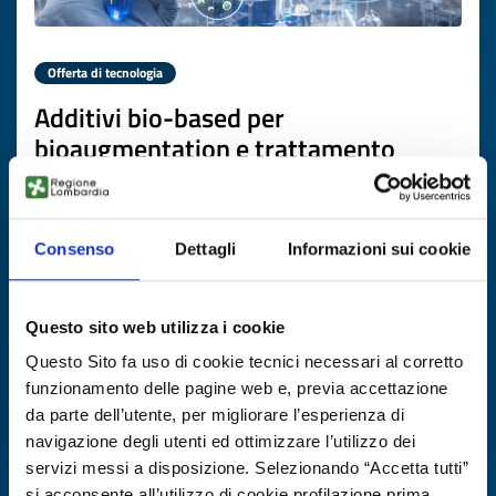
Offerta di tecnologia
Additivi bio-based per
bioaugmentation e trattamento
acque
ID EEN: TOGB20251111026
Consenso
Dettagli
Informazioni sui cookie
SCOPRI DI PIÙ →
Questo sito web utilizza i cookie
Scade il
22 dicembre 2026
Questo Sito fa uso di cookie tecnici necessari al corretto
funzionamento delle pagine web e, previa accettazione
da parte dell’utente, per migliorare l’esperienza di
navigazione degli utenti ed ottimizzare l’utilizzo dei
servizi messi a disposizione. Selezionando “Accetta tutti”
si acconsente all’utilizzo di cookie profilazione prima