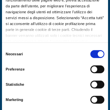
funzionamento delle pagine web e, previa accettazione
da parte dell’utente, per migliorare l’esperienza di
navigazione degli utenti ed ottimizzare l’utilizzo dei
servizi messi a disposizione. Selezionando “Accetta tutti”
si acconsente all’utilizzo di cookie profilazione prima
parte in generale cookie di terze parti. Chiudendo il
banner verranno utilizzati solo i cookie tecnici necessari
alla navigazione e alcune funzionalità aggiuntive
potrebbero non essere disponibili.
Selezione
Per conoscere i dettagli, consulta la nostra cookie policy.
Necessari
Offerta di tecnologia
del
https://www.openinnovation.regione.lombardia.it/it/co
consenso
Università tedesca offre in licenza
okie-policy
e la nostra privacy policy
ugello innovativo per navi in
Preferenze
https://www.openinnovation.regione.lombardia.it/it/pr
condizioni di acque basse
ivacy-policy
Statistiche
ID EEN: TODE20260429005
Marketing
SCOPRI DI PIÙ →