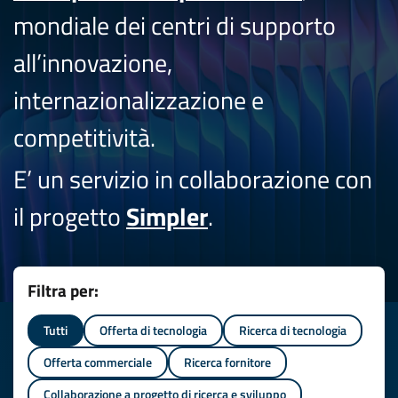
mondiale dei centri di supporto
all’innovazione,
internazionalizzazione e
competitività.
E’ un servizio in collaborazione con
il progetto
Simpler
.
Filtra per:
Tutti
Offerta di tecnologia
Ricerca di tecnologia
Offerta commerciale
Ricerca fornitore
Collaborazione a progetto di ricerca e sviluppo