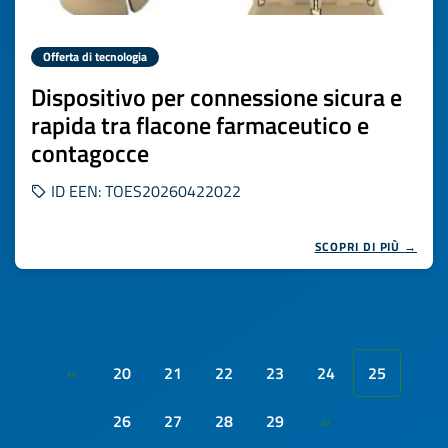
Offerta di tecnologia
Dispositivo per connessione sicura e
rapida tra flacone farmaceutico e
contagocce
ID EEN: TOES20260422022
SCOPRI DI PIÙ →
20
21
22
23
24
25
«
26
27
28
29
»