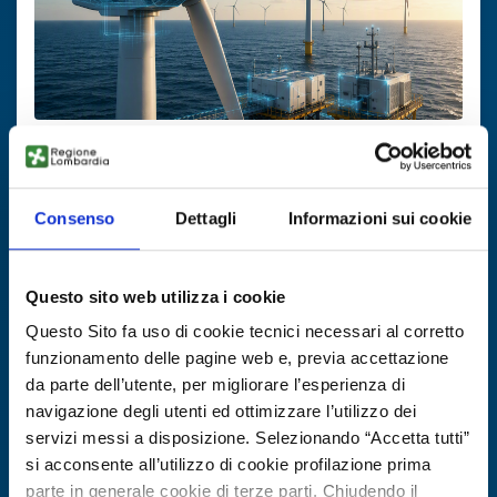
Collaborazione a progetto di ricerca e sviluppo
PMI lettone cerca partner per sistemi
Consenso
Dettagli
Informazioni sui cookie
eolici modulari smart
ID EEN: RDRLV20260716012
Questo sito web utilizza i cookie
Questo Sito fa uso di cookie tecnici necessari al corretto
SCOPRI DI PIÙ →
funzionamento delle pagine web e, previa accettazione
da parte dell’utente, per migliorare l’esperienza di
navigazione degli utenti ed ottimizzare l’utilizzo dei
Scade il
25 agosto 2026
servizi messi a disposizione. Selezionando “Accetta tutti”
si acconsente all’utilizzo di cookie profilazione prima
parte in generale cookie di terze parti. Chiudendo il