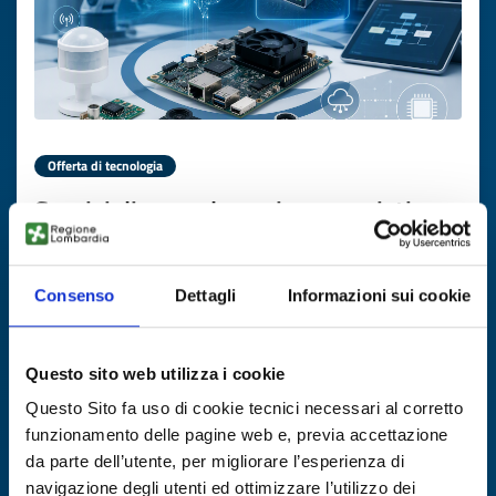
Offerta di tecnologia
Servizi di consulenza ingegneristica
per sviluppo embedded e Edge AI su
dispositivi sensoristici
Consenso
Dettagli
Informazioni sui cookie
ID EEN: TOES20260706006
Questo sito web utilizza i cookie
SCOPRI DI PIÙ →
Questo Sito fa uso di cookie tecnici necessari al corretto
funzionamento delle pagine web e, previa accettazione
Scade il
28 luglio 2027
da parte dell’utente, per migliorare l’esperienza di
navigazione degli utenti ed ottimizzare l’utilizzo dei