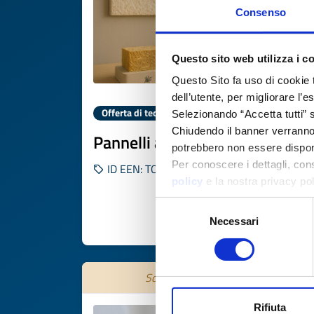
Consenso
Questo sito web utilizza i c
Questo Sito fa uso di cookie 
dell’utente, per migliorare l’
Offerta di tecnologia
Selezionando “Accetta tutti” s
Chiudendo il banner verranno u
Pannelli acustici da micelio
potrebbero non essere disponi
Per conoscere i dettagli, con
ID EEN: TOTR20250908014
policy
e la nostra privacy po
Selezione
Necessari
del
SCOPRI DI PIÙ 
consenso
Scade il
28 ottobre 2026
Rifiuta