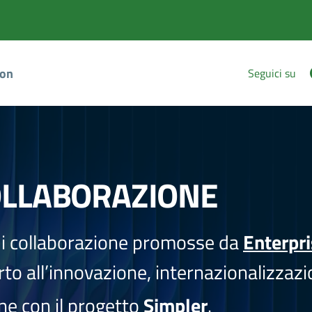
ion
Seguici su
OLLABORAZIONE
i collaborazione promosse da
Enterpr
to all’innovazione, internazionalizzazi
one con il progetto
Simpler
.