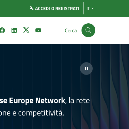
ACCEDI
O REGISTRATI
IT
Cerca
ise Europe Network
, la rete
one e competitività.