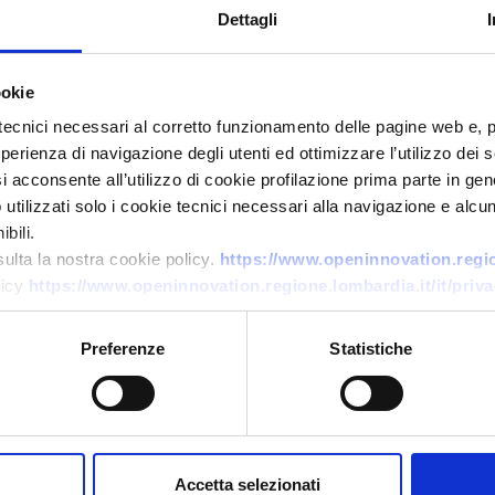
Dettagli
ookie
tecnici necessari al corretto funzionamento delle pagine web e, 
esperienza di navigazione degli utenti ed ottimizzare l’utilizzo dei
Ricerca di tecnologia
i acconsente all’utilizzo di cookie profilazione prima parte in gene
tilizzati solo i cookie tecnici necessari alla navigazione e alcun
Elettrolizzatore per idrogeno
bili.
green
sulta la nostra cookie policy.
https://www.openinnovation.region
licy
https://www.openinnovation.regione.lombardia.it/it/priva
ID EEN: TOGB20251014014
Preferenze
Statistiche
→
SCOPRI DI PIÙ →
Scade il
28 ottobre 2026
Accetta selezionati