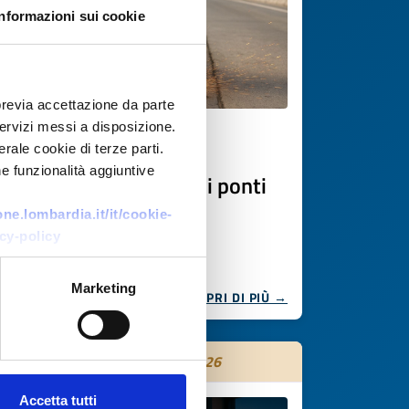
Informazioni sui cookie
previa accettazione da parte
 servizi messi a disposizione.
Ricerca di tecnologia
rale cookie di terze parti.
e funzionalità aggiuntive
Manutenzione giunti di ponti
e.lombardia.it/it/cookie-
ID EEN: TRES20250806011
cy-policy
Marketing
SCOPRI DI PIÙ →
Scade il
28 ottobre 2026
Accetta tutti