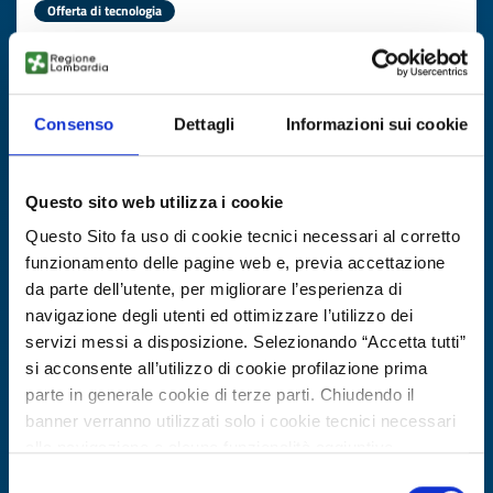
Offerta di tecnologia
Pannelli acustici da micelio
ID EEN: TOTR20250908014
Consenso
Dettagli
Informazioni sui cookie
SCOPRI DI PIÙ →
Questo sito web utilizza i cookie
Scade il
27 ottobre 2026
Questo Sito fa uso di cookie tecnici necessari al corretto
funzionamento delle pagine web e, previa accettazione
da parte dell’utente, per migliorare l’esperienza di
navigazione degli utenti ed ottimizzare l’utilizzo dei
servizi messi a disposizione. Selezionando “Accetta tutti”
si acconsente all’utilizzo di cookie profilazione prima
parte in generale cookie di terze parti. Chiudendo il
banner verranno utilizzati solo i cookie tecnici necessari
alla navigazione e alcune funzionalità aggiuntive
potrebbero non essere disponibili.
Selezione