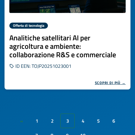
Offerta di tecnologia
Analitiche satellitari AI per
agricoltura e ambiente:
collaborazione R&S e commerciale
ID EEN: TOJP20251023001
SCOPRI DI PIÙ →
1
2
3
4
5
6
«