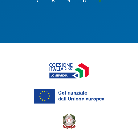
7
8
9
10
»