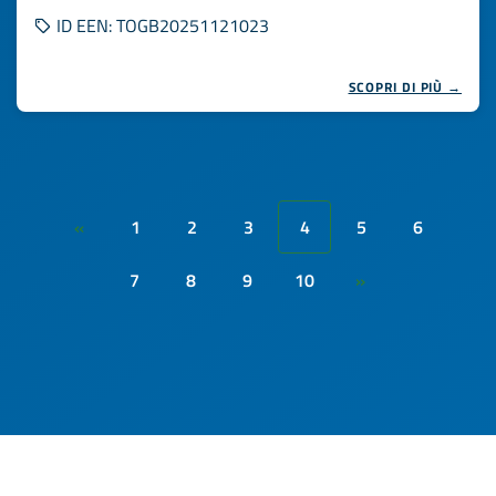
ID EEN: TOGB20251121023
SCOPRI DI PIÙ →
1
2
3
4
5
6
«
7
8
9
10
»