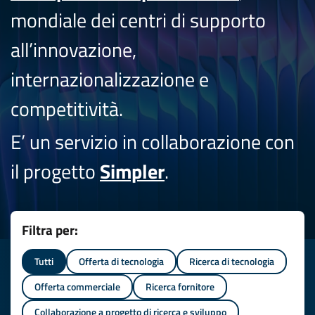
mondiale dei centri di supporto
all’innovazione,
internazionalizzazione e
competitività.
E’ un servizio in collaborazione con
il progetto
Simpler
.
Filtra per:
Tutti
Offerta di tecnologia
Ricerca di tecnologia
Offerta commerciale
Ricerca fornitore
Collaborazione a progetto di ricerca e sviluppo