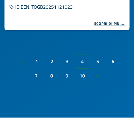
ID EEN: TOGB20251121023
SCOPRI DI PIÙ →
1
2
3
4
5
6
«
7
8
9
10
»