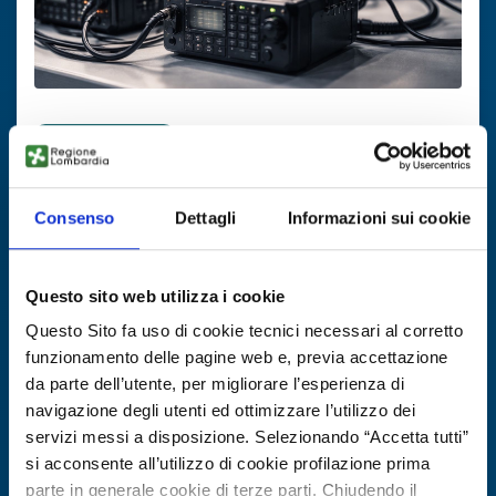
Offerta commerciale
Software Defined Radio e spectrum
sensing per applicazioni nella difesa
Consenso
Dettagli
Informazioni sui cookie
ID EEN: BOGB20250901018
Questo sito web utilizza i cookie
SCOPRI DI PIÙ →
Questo Sito fa uso di cookie tecnici necessari al corretto
funzionamento delle pagine web e, previa accettazione
da parte dell’utente, per migliorare l’esperienza di
Scade il
30 gennaio 2027
navigazione degli utenti ed ottimizzare l’utilizzo dei
servizi messi a disposizione. Selezionando “Accetta tutti”
si acconsente all’utilizzo di cookie profilazione prima
parte in generale cookie di terze parti. Chiudendo il