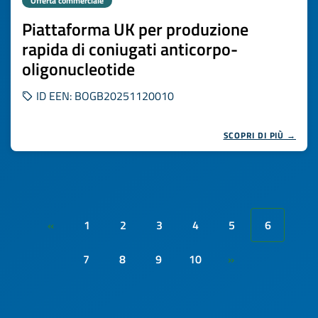
Offerta commerciale
Piattaforma UK per produzione
rapida di coniugati anticorpo-
oligonucleotide
ID EEN: BOGB20251120010
SCOPRI DI PIÙ →
1
2
3
4
5
6
«
7
8
9
10
»