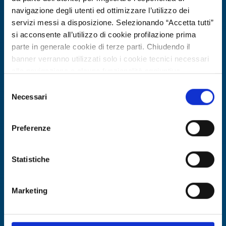
navigazione degli utenti ed ottimizzare l’utilizzo dei
servizi messi a disposizione. Selezionando “Accetta tutti”
si acconsente all’utilizzo di cookie profilazione prima
parte in generale cookie di terze parti. Chiudendo il
banner verranno utilizzati solo i cookie tecnici necessari
alla navigazione e alcune funzionalità aggiuntive
Offerta commerciale
potrebbero non essere disponibili.
Selezione
Per conoscere i dettagli, consulta la nostra cookie policy.
Necessari
del
Azienda polacca di lavorazioni CNC e
https://www.openinnovation.regione.lombardia.it/it/co
consenso
utensileria cerca partner industriali
okie-policy
e la nostra privacy policy
Preferenze
https://www.openinnovation.regione.lombardia.it/it/pr
ID EEN: BOPL20251124010
ivacy-policy
Statistiche
SCOPRI DI PIÙ →
Marketing
Scade il
26 febbraio 2027