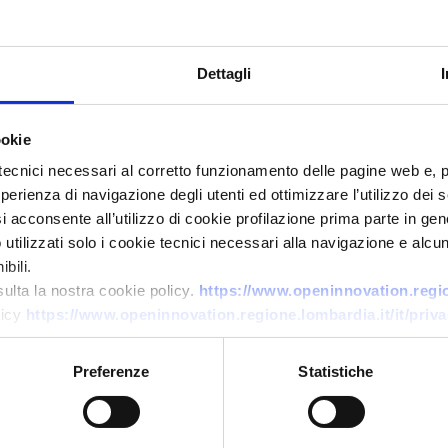
Dettagli
ookie
tecnici necessari al corretto funzionamento delle pagine web e, 
esperienza di navigazione degli utenti ed ottimizzare l’utilizzo dei
Ricerca di tecnologia
i acconsente all’utilizzo di cookie profilazione prima parte in gene
tilizzati solo i cookie tecnici necessari alla navigazione e alcun
Promotore tedesco cerca
bili.
integratore per sistema
sulta la nostra cookie policy.
https://www.openinnovation.region
energetico rinnovabile multi-
licy
https://www.openinnovation.regione.lombardia.it/it/priva
fonte in Moldova
Preferenze
Statistiche
ID EEN: TRDE20260413017
→
SCOPRI DI PIÙ →