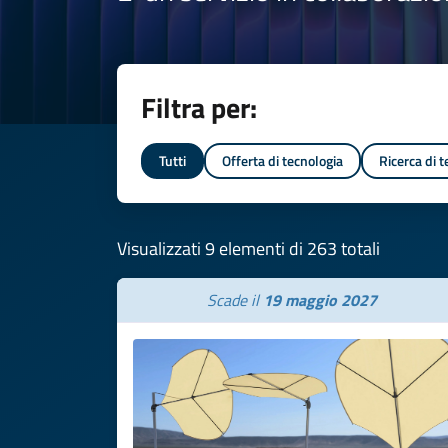
Filtra per:
Tutti
Offerta di tecnologia
Ricerca di 
Visualizzati 9 elementi di 263 totali
Scade il
19 maggio 2027