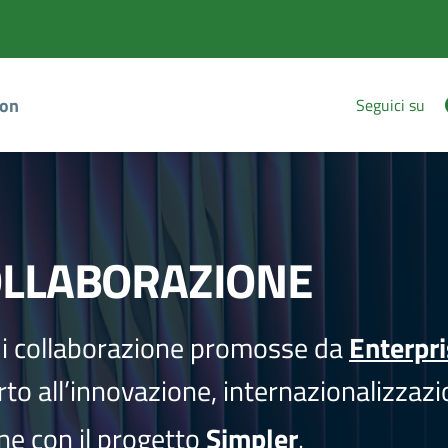
ion
Seguici su
OLLABORAZIONE
i collaborazione promosse da
Enterpr
to all’innovazione, internazionalizzazi
one con il progetto
Simpler
.