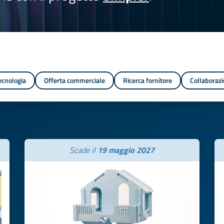
tecnologia
Offerta commerciale
Ricerca fornitore
Collaborazi
Scade il
19 maggio 2027