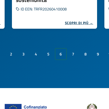
ID EEN: TRFR20260410008
→
SCOPRI DI PIÙ →
2
3
4
5
6
7
8
9