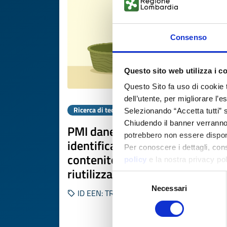
Consenso
Questo sito web utilizza i c
Questo Sito fa uso di cookie 
dell’utente, per migliorare l’
Ricerca di tecnologia
Selezionando “Accetta tutti” s
Chiudendo il banner verranno u
PMI danese cerca tecnologia di
potrebbero non essere disponi
identificazione univoca per
Per conoscere i dettagli, con
contenitori alimentari
policy
e la nostra privacy po
riutilizzabili
Selezione
Necessari
del
ID EEN: TRDK20260506001
consenso
SCOPRI DI PIÙ 