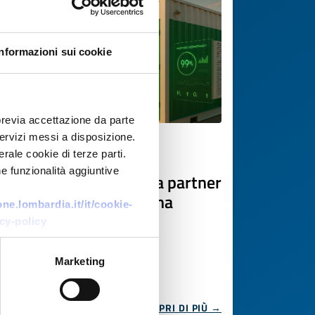
Informazioni sui cookie
previa accettazione da parte
 servizi messi a disposizione.
Ricerca di tecnologia
rale cookie di terze parti.
e funzionalità aggiuntive
Startup spagnola cerca partner
per validare piattaforma
e.lombardia.it/it/cookie-
analitica per energie
cy-policy
rinnovabili
Marketing
ID EEN: TRES20260408022
SCOPRI DI PIÙ →