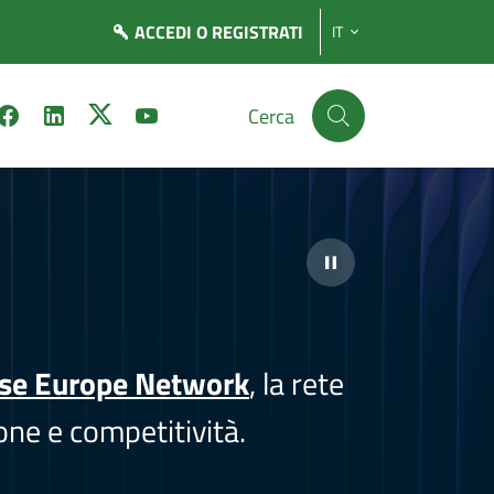
ACCEDI
O REGISTRATI
IT
Cerca
ise Europe Network
, la rete
one e competitività.