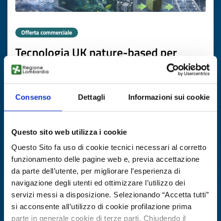
Offerta commerciale
Tecnologia UK nature-based per
trattamento terziario acque reflue
ID EEN: BOGB20251121018
Consenso
Dettagli
Informazioni sui cookie
SCOPRI DI PIÙ →
Questo sito web utilizza i cookie
Scade il
20 febbraio 2027
Questo Sito fa uso di cookie tecnici necessari al corretto
funzionamento delle pagine web e, previa accettazione
da parte dell’utente, per migliorare l’esperienza di
navigazione degli utenti ed ottimizzare l’utilizzo dei
servizi messi a disposizione. Selezionando “Accetta tutti”
si acconsente all’utilizzo di cookie profilazione prima
parte in generale cookie di terze parti. Chiudendo il