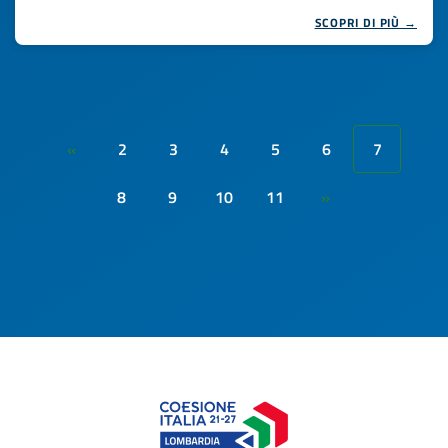
SCOPRI DI PIÙ →
2
3
4
5
6
7
«
8
9
10
11
»