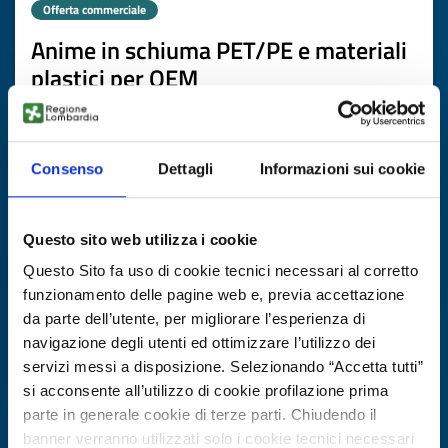
Offerta commerciale
Anime in schiuma PET/PE e materiali
plastici per OEM
dell’eolico/fotovoltaico/accumulo
ID EEN: BOPL20251024010
Consenso
Dettagli
Informazioni sui cookie
SCOPRI DI PIÙ →
Questo sito web utilizza i cookie
Scade il
13 novembre 2026
Questo Sito fa uso di cookie tecnici necessari al corretto
funzionamento delle pagine web e, previa accettazione
da parte dell’utente, per migliorare l’esperienza di
navigazione degli utenti ed ottimizzare l’utilizzo dei
servizi messi a disposizione. Selezionando “Accetta tutti”
si acconsente all’utilizzo di cookie profilazione prima
parte in generale cookie di terze parti. Chiudendo il
banner verranno utilizzati solo i cookie tecnici necessari