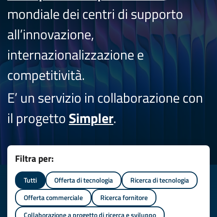
mondiale dei centri di supporto
all’innovazione,
internazionalizzazione e
competitività.
E’ un servizio in collaborazione con
il progetto
Simpler
.
Filtra per:
Tutti
Offerta di tecnologia
Ricerca di tecnologia
Offerta commerciale
Ricerca fornitore
Collaborazione a progetto di ricerca e sviluppo