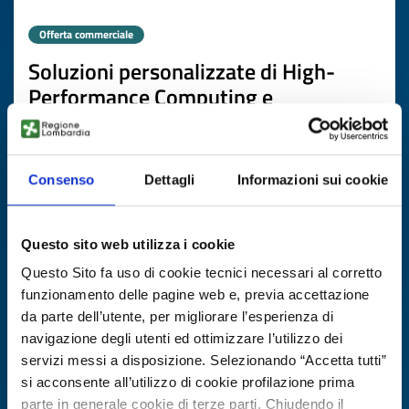
Offerta commerciale
Soluzioni personalizzate di High-
Performance Computing e
integrazione avanzata dell’hardware
ID EEN: BOTR20260109003
Consenso
Dettagli
Informazioni sui cookie
SCOPRI DI PIÙ →
Questo sito web utilizza i cookie
Scade il
13 febbraio 2027
Questo Sito fa uso di cookie tecnici necessari al corretto
funzionamento delle pagine web e, previa accettazione
da parte dell’utente, per migliorare l’esperienza di
navigazione degli utenti ed ottimizzare l’utilizzo dei
servizi messi a disposizione. Selezionando “Accetta tutti”
si acconsente all’utilizzo di cookie profilazione prima
parte in generale cookie di terze parti. Chiudendo il