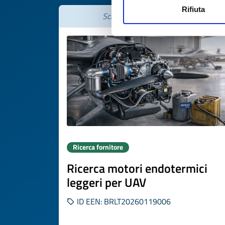
Rifiuta
Scade il
19 febbraio 2027
Ricerca fornitore
Ricerca motori endotermici
leggeri per UAV
ID EEN: BRLT20260119006