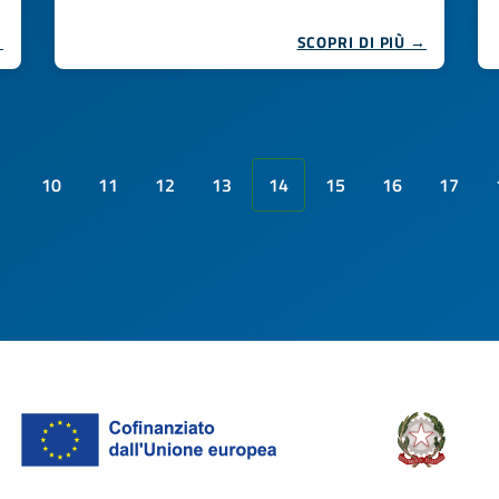
→
SCOPRI DI PIÙ →
10
11
12
13
14
15
16
17