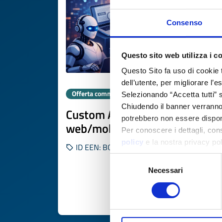
Consenso
Questo sito web utilizza i c
Questo Sito fa uso di cookie 
dell’utente, per migliorare l’
Offerta commerciale
Selezionando “Accetta tutti” s
Chiudendo il banner verranno u
Custom AI models per
potrebbero non essere disponi
web/mobile
Per conoscere i dettagli, con
policy
e la nostra privacy po
ID EEN: BORS20260113012STEP
Selezione
Necessari
del
consenso
SCOPRI DI PIÙ 