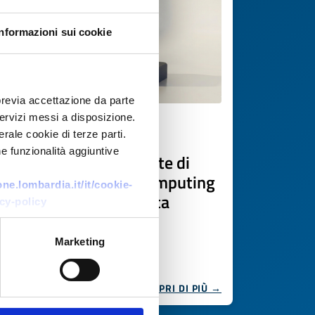
Informazioni sui cookie
previa accettazione da parte
 servizi messi a disposizione.
Offerta commerciale
rale cookie di terze parti.
e funzionalità aggiuntive
Soluzioni personalizzate di
High-Performance Computing
e.lombardia.it/it/cookie-
e integrazione avanzata
cy-policy
dell’hardware
Marketing
ID EEN: BOTR20260109003
SCOPRI DI PIÙ →