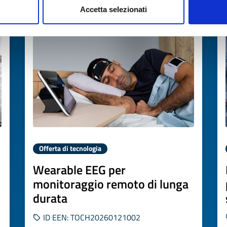
Accetta selezionati
Scade il
19 febbraio 2027
Offerta di tecnologia
Wearable EEG per
monitoraggio remoto di lunga
durata
ID EEN: TOCH20260121002