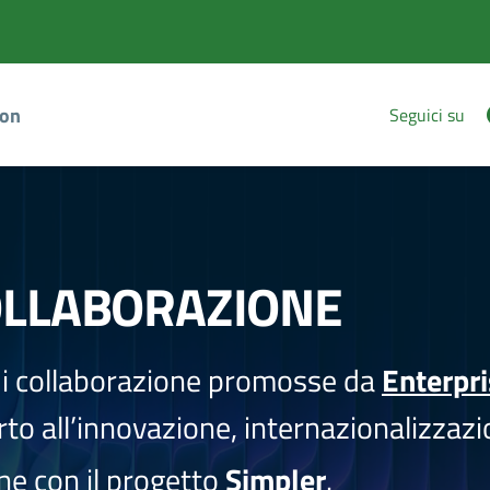
ion
Seguici su
OLLABORAZIONE
i collaborazione promosse da
Enterpr
to all’innovazione, internazionalizzazi
one con il progetto
Simpler
.