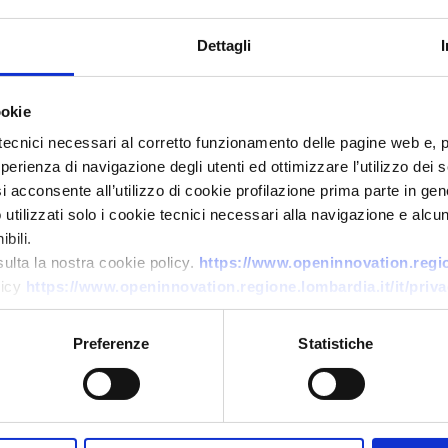
Dettagli
ookie
tecnici necessari al corretto funzionamento delle pagine web e, 
esperienza di navigazione degli utenti ed ottimizzare l’utilizzo dei
Offerta commerciale
i acconsente all’utilizzo di cookie profilazione prima parte in gene
tilizzati solo i cookie tecnici necessari alla navigazione e alcun
Ricarica smart per e-bike
bili.
sulta la nostra cookie policy.
https://www.openinnovation.region
ID EEN: BOSK20251119021STEP
licy
https://www.openinnovation.regione.lombardia.it/it/priva
Preferenze
Statistiche
→
SCOPRI DI PIÙ →