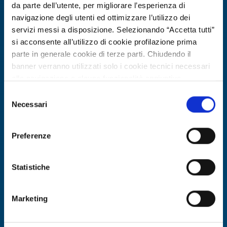
da parte dell’utente, per migliorare l’esperienza di
navigazione degli utenti ed ottimizzare l’utilizzo dei
servizi messi a disposizione. Selezionando “Accetta tutti”
si acconsente all’utilizzo di cookie profilazione prima
parte in generale cookie di terze parti. Chiudendo il
banner verranno utilizzati solo i cookie tecnici necessari
alla navigazione e alcune funzionalità aggiuntive
potrebbero non essere disponibili.
Selezione
Per conoscere i dettagli, consulta la nostra cookie policy.
Necessari
del
Collaborazione a progetto di ricerca e sviluppo
https://www.openinnovation.regione.lombardia.it/it/co
consenso
okie-policy
e la nostra privacy policy
Università tedesca cerca partner per
Preferenze
https://www.openinnovation.regione.lombardia.it/it/pr
meccanica della frattura in Horizon
ivacy-policy
Europe Cluster 4
Statistiche
ID EEN: RDRDE20260408014
Marketing
SCOPRI DI PIÙ →