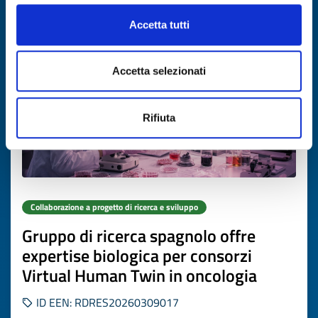
Scade il
11 settembre 2026
Accetta tutti
Accetta selezionati
Rifiuta
Collaborazione a progetto di ricerca e sviluppo
Gruppo di ricerca spagnolo offre
expertise biologica per consorzi
Virtual Human Twin in oncologia
ID EEN: RDRES20260309017