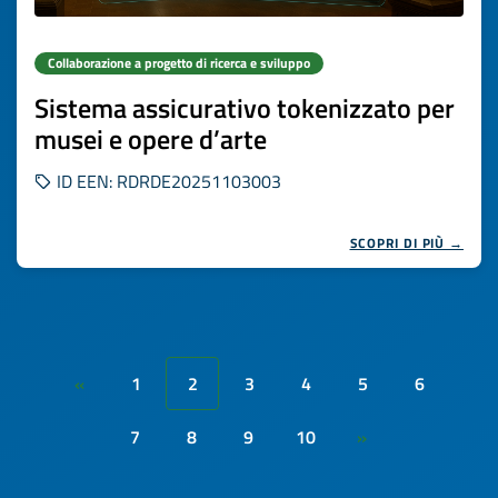
Collaborazione a progetto di ricerca e sviluppo
Sistema assicurativo tokenizzato per
musei e opere d’arte
ID EEN: RDRDE20251103003
SCOPRI DI PIÙ →
1
2
3
4
5
6
«
7
8
9
10
»