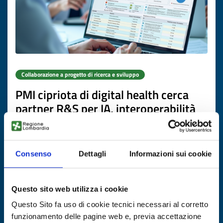
Collaborazione a progetto di ricerca e sviluppo
PMI cipriota di digital health cerca
partner R&S per IA, interoperabilità
EHR e dati sanitari
ID EEN: RDRCY20260416006
Consenso
Dettagli
Informazioni sui cookie
SCOPRI DI PIÙ →
Questo sito web utilizza i cookie
Scade il
30 ottobre 2026
Questo Sito fa uso di cookie tecnici necessari al corretto
funzionamento delle pagine web e, previa accettazione