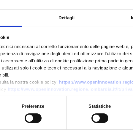
Dettagli
ookie
tecnici necessari al corretto funzionamento delle pagine web e, 
esperienza di navigazione degli utenti ed ottimizzare l’utilizzo dei
Offerta commerciale
i acconsente all’utilizzo di cookie profilazione prima parte in gene
Produttore rumeno di fluidi
tilizzati solo i cookie tecnici necessari alla navigazione e alcun
automotive e serbatoi in
bili.
sulta la nostra cookie policy.
https://www.openinnovation.region
vetroresina cerca agenti
licy
https://www.openinnovation.regione.lombardia.it/it/priva
ID EEN: BORO20260519005
Preferenze
Statistiche
→
SCOPRI DI PIÙ →