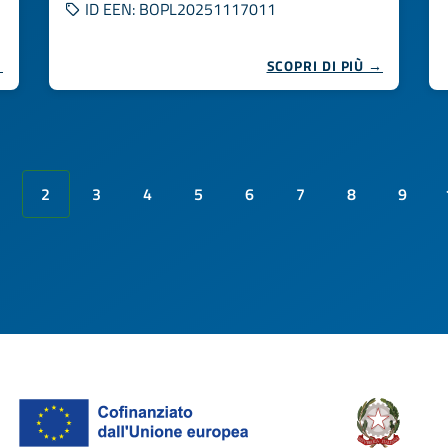
ID EEN: BOPL20251117011
→
SCOPRI DI PIÙ →
2
3
4
5
6
7
8
9