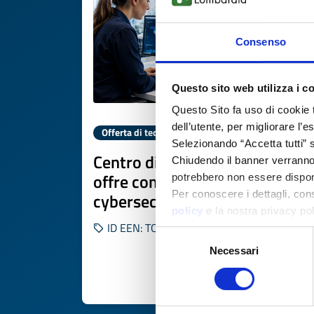
Consenso
Questo sito web utilizza i c
Questo Sito fa uso di cookie 
dell’utente, per migliorare l’
Offerta di tecnologia
Selezionando “Accetta tutti” s
Centro di ricerca spagnolo
Chiudendo il banner verranno u
offre competenze in IA e
potrebbero non essere disponi
Per conoscere i dettagli, con
cybersecurity per progetti UE
policy
e la nostra privacy po
ID EEN: TOES20260511008
Selezione
Necessari
del
consenso
SCOPRI DI PIÙ 