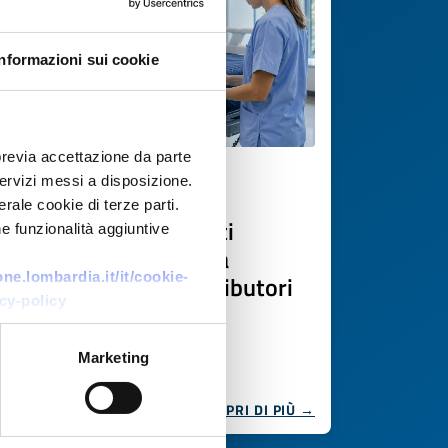
Informazioni sui cookie
previa accettazione da parte
 servizi messi a disposizione.
Offerta commerciale
rale cookie di terze parti.
Produttore ceco di letti
e funzionalità aggiuntive
elettrici per assistenza
e.lombardia.it/it/cookie-
domiciliare cerca distributori
cy-policy
europei
ID EEN: BOCZ20260518001
Marketing
SCOPRI DI PIÙ →