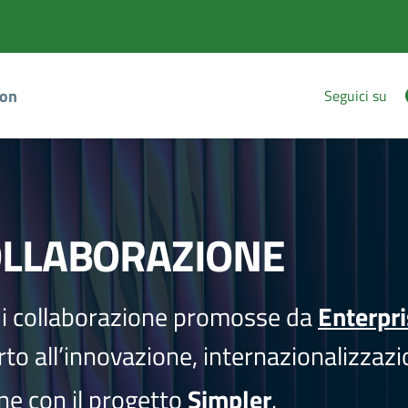
ion
Seguici su
OLLABORAZIONE
i collaborazione promosse da
Enterpr
to all’innovazione, internazionalizzazi
one con il progetto
Simpler
.