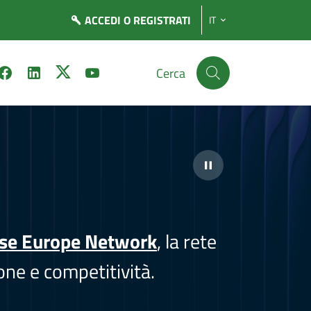
ACCEDI
O REGISTRATI
IT
Cerca
ise Europe Network
, la rete
one e competitività.