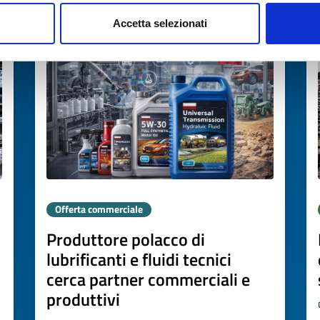
Scade il
20 marzo 2027
Accetta selezionati
Offerta commerciale
Produttore polacco di
lubrificanti e fluidi tecnici
cerca partner commerciali e
produttivi