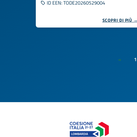
ID EEN: TODE20260529004
SCOPRI DI PIÙ 
1
«