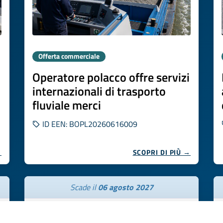
Offerta commerciale
Operatore polacco offre servizi
internazionali di trasporto
fluviale merci
ID EEN: BOPL20260616009
→
SCOPRI DI PIÙ →
Scade il
06 agosto 2027