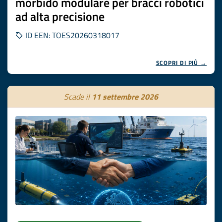
morbido modulare per bracci robotici
ad alta precisione
ID EEN: TOES20260318017
SCOPRI DI PIÙ →
Scade il
11 settembre 2026