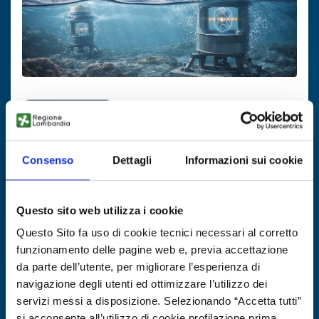
Offerta di tecnologia
Turbine mareomotrici senza pale per
energia continua
Consenso
Dettagli
Informazioni sui cookie
ID EEN: TOGB20251118014
Questo sito web utilizza i cookie
SCOPRI DI PIÙ →
Questo Sito fa uso di cookie tecnici necessari al corretto
funzionamento delle pagine web e, previa accettazione
da parte dell’utente, per migliorare l’esperienza di
Scade il
21 novembre 2026
navigazione degli utenti ed ottimizzare l’utilizzo dei
servizi messi a disposizione. Selezionando “Accetta tutti”
si acconsente all’utilizzo di cookie profilazione prima