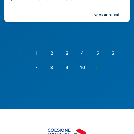
SCOPRI DI PIÙ →
1
2
3
4
5
6
«
7
8
9
10
»