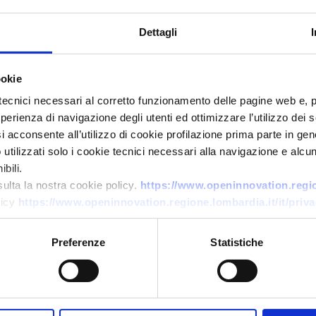
Dettagli
ookie
tecnici necessari al corretto funzionamento delle pagine web e, 
esperienza di navigazione degli utenti ed ottimizzare l’utilizzo dei
i acconsente all’utilizzo di cookie profilazione prima parte in gene
tilizzati solo i cookie tecnici necessari alla navigazione e alcun
Ricerca di tecnologia
bili.
Micro-fabbrica per moda
sulta la nostra cookie policy.
https://www.openinnovation.region
sostenibile
licy
https://www.openinnovation.regione.lombardia.it/it/priva
ID EEN: TRGB20250922008
Preferenze
Statistiche
→
SCOPRI DI PIÙ →