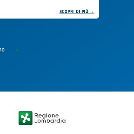
SCOPRI DI PIÙ →
10
»