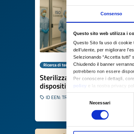
Consenso
Questo sito web utilizza i c
Questo Sito fa uso di cookie 
dell’utente, per migliorare l’
Selezionando “Accetta tutti” s
Chiudendo il banner verranno u
Ricerca di tecnologia
potrebbero non essere disponi
Sterilizzazione X-ray per
Per conoscere i dettagli, con
dispositivi medici
policy
e la nostra privacy po
Selezione
ID EEN: TRFR20251013012
Necessari
del
consenso
SCOPRI DI PIÙ 