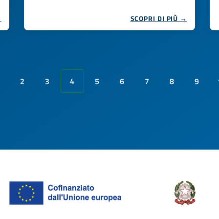
→
SCOPRI DI PIÙ →
2
3
4
5
6
7
8
9