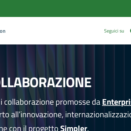
ion
Seguici su
OLLABORAZIONE
i collaborazione promosse da
Enterpr
to all’innovazione, internazionalizzazi
one con il progetto
Simpler
.