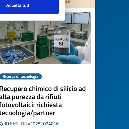
Scade il
28 ottobre 2026
Accetta tutti
Ricerca di tecnologia
Recupero chimico di silicio ad
alta purezza da rifiuti
fotovoltaici: richiesta
tecnologia/partner
ID EEN: TRLV20251024016