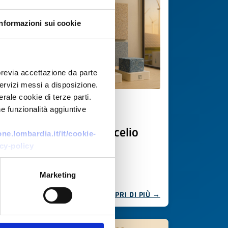
Informazioni sui cookie
previa accettazione da parte
 servizi messi a disposizione.
rale cookie di terze parti.
e funzionalità aggiuntive
Offerta di tecnologia
Pannelli acustici da micelio
e.lombardia.it/it/cookie-
cy-policy
ID EEN: TOTR20250908014
Marketing
SCOPRI DI PIÙ →