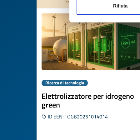
Scade il
27 ottobre 2026
Rifiuta
Ricerca di tecnologia
Elettrolizzatore per idrogeno
green
ID EEN: TOGB20251014014