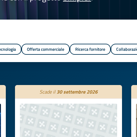
tecnologia
Offerta commerciale
Ricerca fornitore
Collaborazi
Scade il
30 settembre 2026