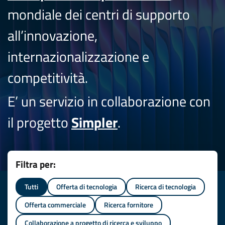
mondiale dei centri di supporto
all’innovazione,
internazionalizzazione e
competitività.
E’ un servizio in collaborazione con
il progetto
Simpler
.
Filtra per:
Tutti
Offerta di tecnologia
Ricerca di tecnologia
Offerta commerciale
Ricerca fornitore
Collaborazione a progetto di ricerca e sviluppo