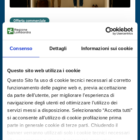
Offerta commerciale
Soluzioni LED per arredo negozi
ID EEN: BRGR20251003011
Consenso
Dettagli
Informazioni sui cookie
SCOPRI DI PIÙ →
Questo sito web utilizza i cookie
Questo Sito fa uso di cookie tecnici necessari al corretto
Scade il
05 novembre 2026
funzionamento delle pagine web e, previa accettazione
da parte dell’utente, per migliorare l’esperienza di
navigazione degli utenti ed ottimizzare l’utilizzo dei
servizi messi a disposizione. Selezionando “Accetta tutti”
si acconsente all’utilizzo di cookie profilazione prima
parte in generale cookie di terze parti. Chiudendo il
banner verranno utilizzati solo i cookie tecnici necessari