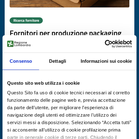
Ricerca fornitore
Fornitori per produzione packaging
ecologico
ID EEN: BRSI20250709026
Consenso
Dettagli
Informazioni sui cookie
SCOPRI DI PIÙ →
Questo sito web utilizza i cookie
Scade il
10 novembre 2026
Questo Sito fa uso di cookie tecnici necessari al corretto
funzionamento delle pagine web e, previa accettazione
da parte dell’utente, per migliorare l’esperienza di
navigazione degli utenti ed ottimizzare l’utilizzo dei
servizi messi a disposizione. Selezionando “Accetta tutti”
si acconsente all’utilizzo di cookie profilazione prima
parte in generale cookie di terze parti. Chiudendo il