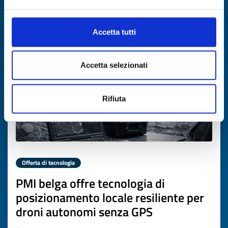
Scade il
02 aprile 2027
Accetta tutti
Accetta selezionati
Rifiuta
Offerta di tecnologia
PMI belga offre tecnologia di
posizionamento locale resiliente per
droni autonomi senza GPS