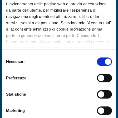
funzionamento delle pagine web e, previa accettazione
da parte dell’utente, per migliorare l’esperienza di
navigazione degli utenti ed ottimizzare l’utilizzo dei
servizi messi a disposizione. Selezionando “Accetta tutti”
si acconsente all’utilizzo di cookie profilazione prima
parte in generale cookie di terze parti. Chiudendo il
banner verranno utilizzati solo i cookie tecnici necessari
alla navigazione e alcune funzionalità aggiuntive
potrebbero non essere disponibili.
Selezione
Per conoscere i dettagli, consulta la nostra cookie policy.
Necessari
del
Offerta di tecnologia
https://www.openinnovation.regione.lombardia.it/it/co
consenso
okie-policy
e la nostra privacy policy
Laboratorio 5G austriaco offre
Preferenze
https://www.openinnovation.regione.lombardia.it/it/pr
accesso per sviluppo e validazione di
ivacy-policy
applicazioni 5G
Statistiche
ID EEN: TOAT20260219006
Marketing
SCOPRI DI PIÙ →