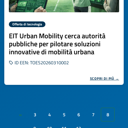
Offerta di tecnologia
EIT Urban Mobility cerca autorità
pubbliche per pilotare soluzioni
innovative di mobilità urbana
ID EEN: TOES20260310002
SCOPRI DI PIÙ →
3
4
5
6
7
8
«