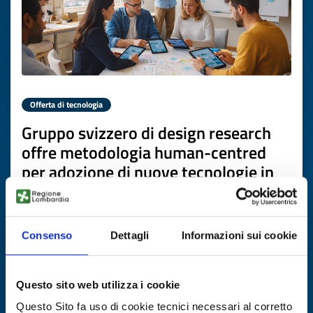
Offerta di tecnologia
Gruppo svizzero di design research
offre metodologia human-centred
per adozione di nuove tecnologie in
salute, benessere e ambiente
ID EEN: TOCH20260226017
Consenso
Dettagli
Informazioni sui cookie
SCOPRI DI PIÙ →
Questo sito web utilizza i cookie
Scade il
19 marzo 2027
Questo Sito fa uso di cookie tecnici necessari al corretto