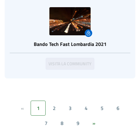
Bando Tech Fast Lombardia 2021
VISITA LA COMMUNITY
1
2
3
4
5
6
«
7
8
9
»