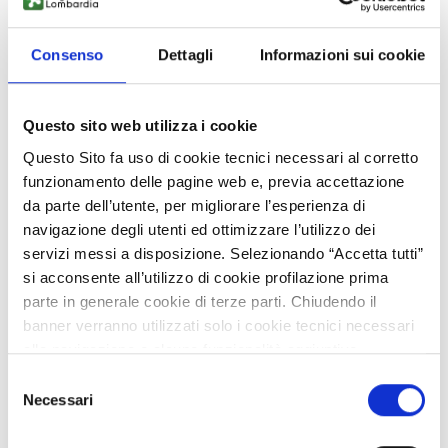
Bando Ricerca e Innova - Seconda edizione
Consenso
Dettagli
Informazioni sui cookie
VISITA LA COMMUNITY
Questo sito web utilizza i cookie
Questo Sito fa uso di cookie tecnici necessari al corretto
funzionamento delle pagine web e, previa accettazione
da parte dell’utente, per migliorare l’esperienza di
navigazione degli utenti ed ottimizzare l’utilizzo dei
servizi messi a disposizione. Selezionando “Accetta tutti”
si acconsente all’utilizzo di cookie profilazione prima
parte in generale cookie di terze parti. Chiudendo il
Bando Ricerca & Innova
banner verranno utilizzati solo i cookie tecnici necessari
alla navigazione e alcune funzionalità aggiuntive
potrebbero non essere disponibili.
VISITA LA COMMUNITY
Selezione
Per conoscere i dettagli, consulta la nostra cookie policy.
Necessari
del
https://www.openinnovation.regione.lombardia.it/it/co
consenso
okie-policy
e la nostra privacy policy