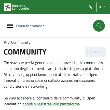
Vai
Vai
IT
al
al
contenuto
footer
principale
Open Innovation
/
Community
COMMUNITY
NUOVA
Cocreazione per la generazione di nuove idee: le community
sono uno degli strumenti caratteristici di questa piattaforma.
Attraverso gruppi di lavoro dedicati, le iniziative di Open
Innovation creano spazi di collaborazione, innovazione,
condivisione e networking.
Se vuoi accedere ai contenuti delle community di Open
Innovation
accedi o registrati alla piattaforma