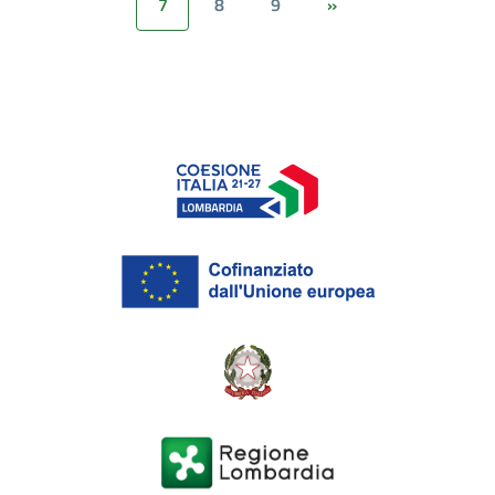
7
8
9
»