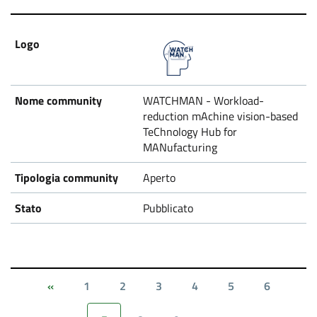
WATCHMAN - Workload-
reduction mAchine vision-based
TeChnology Hub for
MANufacturing
Aperto
Pubblicato
1
2
3
4
5
6
«