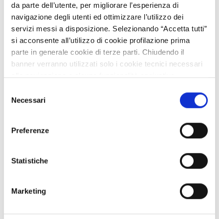
da parte dell’utente, per migliorare l’esperienza di
navigazione degli utenti ed ottimizzare l’utilizzo dei
servizi messi a disposizione. Selezionando “Accetta tutti”
si acconsente all’utilizzo di cookie profilazione prima
parte in generale cookie di terze parti. Chiudendo il
banner verranno utilizzati solo i cookie tecnici necessari
alla navigazione e alcune funzionalità aggiuntive
potrebbero non essere disponibili.
Selezione
Crabyon
Per conoscere i dettagli, consulta la nostra cookie policy.
Necessari
del
https://www.openinnovation.regione.lombardia.it/it/co
Aperto
consenso
okie-policy
e la nostra privacy policy
Preferenze
https://www.openinnovation.regione.lombardia.it/it/pr
Pubblicato
ivacy-policy
Statistiche
Marketing