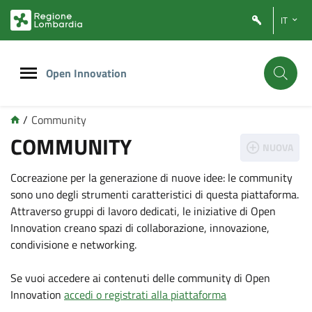
Vai
Vai
IT
al
al
contenuto
footer
principale
Open Innovation
/
Community
COMMUNITY
NUOVA
Cocreazione per la generazione di nuove idee: le community
sono uno degli strumenti caratteristici di questa piattaforma.
Attraverso gruppi di lavoro dedicati, le iniziative di Open
Innovation creano spazi di collaborazione, innovazione,
condivisione e networking.
Se vuoi accedere ai contenuti delle community di Open
Innovation
accedi o registrati alla piattaforma