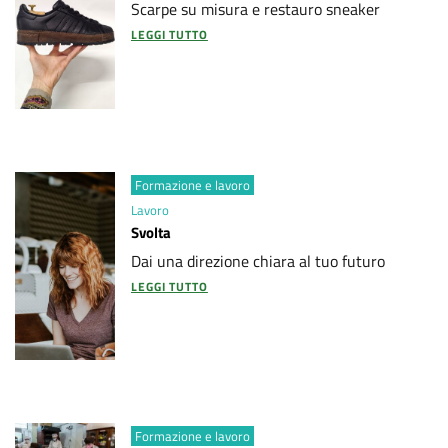
Scarpe su misura e restauro sneaker
d
LEGGI TUTTO
i
a
2
0
Formazione e lavoro
Lavoro
3
Svolta
0
Dai una direzione chiara al tuo futuro
LEGGI TUTTO
-
P
r
o
Formazione e lavoro