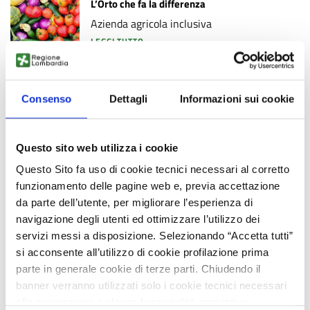
L’Orto che fa la differenza
Azienda agricola inclusiva
LEGGI TUTTO
Consenso
Dettagli
Informazioni sui cookie
Salute
Questo sito web utilizza i cookie
Cura
Questo Sito fa uso di cookie tecnici necessari al corretto
Le piccole case
funzionamento delle pagine web e, previa accettazione
Centro per bambini con disturbo dello
da parte dell’utente, per migliorare l’esperienza di
spettro autistico
navigazione degli utenti ed ottimizzare l’utilizzo dei
LEGGI TUTTO
servizi messi a disposizione. Selezionando “Accetta tutti”
si acconsente all’utilizzo di cookie profilazione prima
parte in generale cookie di terze parti. Chiudendo il
banner verranno utilizzati solo i cookie tecnici necessari
alla navigazione e alcune funzionalità aggiuntive