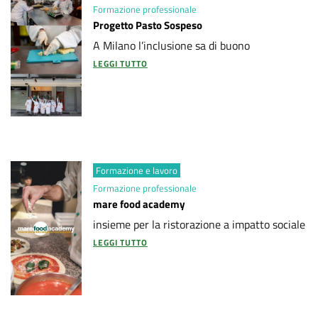
g
Formazione professionale
Progetto Pasto Sospeso
e
A Milano l’inclusione sa di buono
LEGGI TUTTO
t
t
i
Formazione e lavoro
Formazione professionale
mare food academy
insieme per la ristorazione a impatto sociale
LEGGI TUTTO