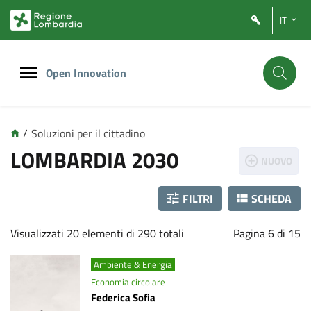
Vai
Vai
IT
al
al
contenuto
footer
principale
Open Innovation
/
Soluzioni per il cittadino
L
LOMBARDIA 2030
NUOVO
o
FILTRI
SCHEDA
m
Visualizzati 20 elementi di 290 totali
Pagina 6 di 15
b
a
Ambiente & Energia
Economia circolare
r
Federica Sofia