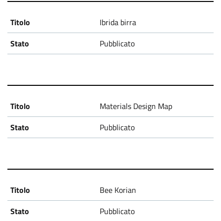
g
Ibrida birra
e
Pubblicato
t
t
i
Materials Design Map
Pubblicato
Bee Korian
Pubblicato