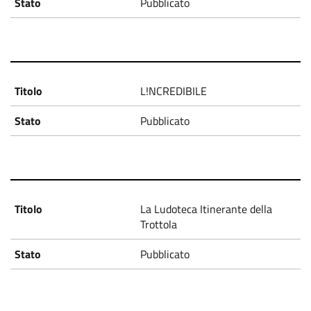
Pubblicato
d
i
a
L!NCREDIBILE
2
Pubblicato
0
3
0
-
La Ludoteca Itinerante della
Trottola
P
Pubblicato
r
o