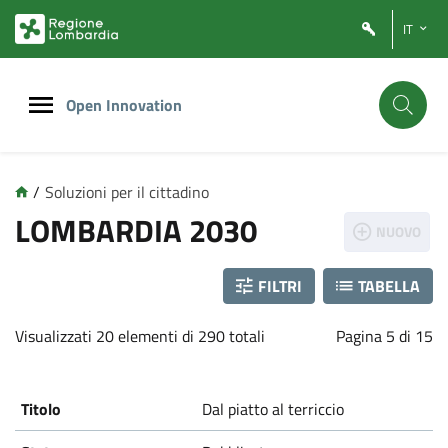
Vai
Vai
IT
al
al
contenuto
footer
principale
Open Innovation
/
Soluzioni per il cittadino
L
LOMBARDIA 2030
NUOVO
o
FILTRI
TABELLA
m
Visualizzati 20 elementi di 290 totali
Pagina 5 di 15
b
a
Dal piatto al terriccio
r