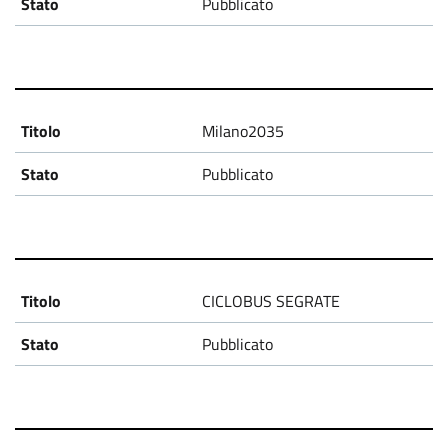
Pubblicato
d
i
a
Milano2035
2
Pubblicato
0
3
0
-
CICLOBUS SEGRATE
P
Pubblicato
r
o