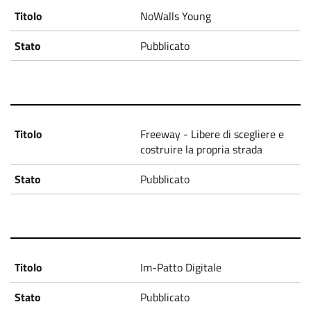
g
NoWalls Young
e
Pubblicato
t
t
i
Freeway - Libere di scegliere e
costruire la propria strada
Pubblicato
Im-Patto Digitale
Pubblicato