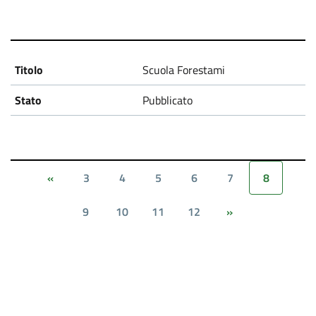
Scuola Forestami
Pubblicato
3
4
5
6
7
8
«
9
10
11
12
»