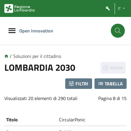
Vai
Vai
IT
al
al
contenuto
footer
principale
Open Innovation
/
Soluzioni per il cittadino
L
LOMBARDIA 2030
NUOVO
o
FILTRI
TABELLA
m
Visualizzati 20 elementi di 290 totali
Pagina 8 di 15
b
a
CircularPonic
r