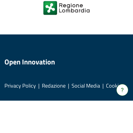
Open Innovation
Privacy Policy
Redazione
Social Media
Cookies
Verrà
apert
una
nuov
© Copyright Regione Lombardia tutti i diritti Riservati CF
fines
80050050154 - Piazza Città di Lombardia, 1 20124 Milano