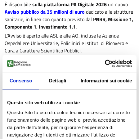
È disponibile
sulla piattaforma PA Digitale 2026
un nuovo
Avviso pubblico da 35 milioni di euro
dedicato alle strutture
sanitarie, in linea con quanto previsto dal
PNRR,
Missione 1,
Componente 1, Investimento 1.1
.
L’Avviso è aperto alle ASL e alle AO, incluse le Aziende
Ospedaliere Universitarie, Policlinici e Istituti di Ricovero e
Cura a Carattere Scientifico Pubblici.
Questi soggetti potranno usufruire dei fondi del PNRR per
migrare i propri sistemi, applicazioni e dati sull’infrastruttura
del PSN, in linea con quanto previsto dalla Strategia Cloud
Consenso
Dettagli
Informazioni sui cookie
Italia.
Non potranno aderire gli enti che sono già stati finanziati dal
precedente avviso “Abilitazione al cloud per le PA locali”
Questo sito web utilizza i cookie
dicembre 2022 oppure nell’ambito dell'avviso multimisura
ASL/AO (marzo 2023) con servizi a valere su PSN, al netto di
Questo Sito fa uso di cookie tecnici necessari al corretto
eventuali rinunce.
funzionamento delle pagine web e, previa accettazione
da parte dell’utente, per migliorare l’esperienza di
Il finanziamento, nella misura dell’
importo forfettario
, sarà
navigazione degli utenti ed ottimizzare l’utilizzo dei
erogato in un’unica soluzione a seguito delle attività di