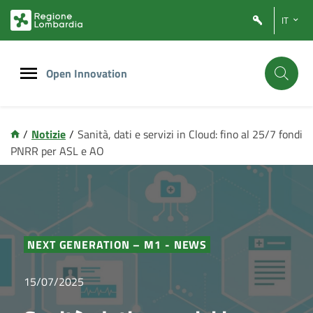
Vai
Vai
IT
al
al
contenuto
footer
principale
Open Innovation
/
Notizie
/
Sanità, dati e servizi in Cloud: fino al 25/7 fondi
PNRR per ASL e AO
NEXT GENERATION – M1 - NEWS
15/07/2025