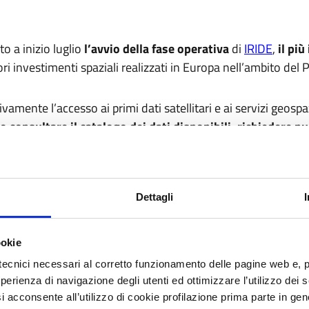
o a inizio luglio
l’avvio della fase operativa
di
IRIDE
,
il pi
i investimenti spaziali realizzati in Europa nell’ambito del 
sivamente l’accesso ai primi dati satellitari e ai servizi geosp
no
consultare il catalogo dei dati disponibili, richiedere nu
he entreranno in esercizio con l’evoluzione del sistema.
ali IRIDE sarà progressivamente impiegato
: dalla protezion
e e alla cooperazione internazionale.
Dettagli
sivo del sistema IRIDE
dall’
Agenzia Spaziale Europea (ESA
)
ookie
 seguirà il completamento dello sviluppo delle costellazioni sa
sistema nazionale del programma di Osservazione della Terra.
tecnici necessari al corretto funzionamento delle pagine web e, 
esperienza di navigazione degli utenti ed ottimizzare l’utilizzo dei
ione dati satellitari, prodotti e servizi geospaziali destinati
i acconsente all’utilizzo di cookie profilazione prima parte in gene
, di una più ampia platea di utenti nazionali e internaziona