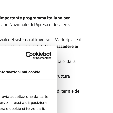
ù importante programma italiano per
Piano Nazionale di Ripresa e Resilienza
aziali del sistema attraverso il Marketplace di
ove acquisizioni satellitari e accedere ai
e civile al monitoraggio ambientale, dalla
Informazioni sui cookie
all’ASI
, proprietaria dell’infrastruttura
tellitari, delle infrastrutture di terra e dei
previa accettazione da parte
 servizi messi a disposizione.
 a supportare le attività delle
rale cookie di terze parti.
li.