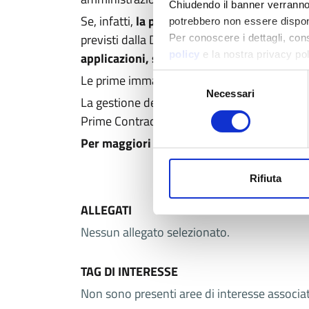
Chiudendo il banner verranno u
Se, infatti,
la prima fase del programma è ded
potrebbero non essere disponi
previsti dalla Data Policy di IRIDE, successi
Per conoscere i dettagli, con
policy
e la nostra privacy po
applicazioni, servizi a valore aggiunto e 
Le prime immagini di IRIDE saranno rese dispo
Selezione
Necessari
del
La gestione delle infrastrutture e l'erogazio
consenso
Prime Contractor Argotec, e-GEOS Exprivia, 
Per maggiori informazioni e per accedere
Rifiuta
ALLEGATI
Nessun allegato selezionato.
TAG DI INTERESSE
Non sono presenti aree di interesse associ