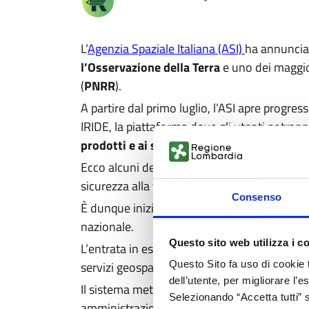
L’
Agenzia Spaziale Italiana (ASI)
ha annunciat
l’Osservazione della Terra
e uno dei maggior
(
PNRR
).
A partire dal primo luglio, l’ASI apre progres
IRIDE, la piattaforma dove gli utenti potran
prodotti e ai servizi
geospaziali operativi c
Ecco alcuni degli
ambiti applicativi nei qu
sicurezza alla tutela del patrimonio cultural
Consenso
È dunque iniziato
il trasferimento progres
nazionale.
Questo sito web utilizza i c
L’entrata in esercizio di IRIDE sarà graduale e
servizi geospaziali che costituiscono l’eco
Questo Sito fa uso di cookie 
dell’utente, per migliorare l’
Il sistema metterà progressivamente a disposiz
Selezionando “Accetta tutti” s
amministrazioni pubbliche e, successivamente