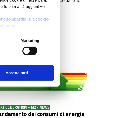
il riciclo dei rifiuti. Poche richieste dal Sud
rale cookie di terze parti.
e funzionalità aggiuntive
GGI
e.lombardia.it/it/cookie-
cy-policy
Marketing
20
DIC
2021
Accetta tutti
XT GENERATION – M2 - NEWS
’andamento dei consumi di energia