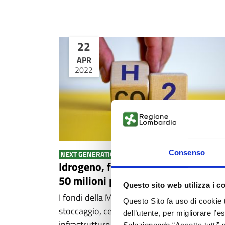
22
APR
2022
Consenso
NEXT GENERATION – M2 - NEWS
Idrogeno, fino al 9/5 due Avvisi da
50 milioni per progetti di R&S
Questo sito web utilizza i c
I fondi della Missione 2 PNRR per produzion
Questo Sito fa uso di cookie 
stoccaggio, celle a combustibile e
dell’utente, per migliorare l’
infrastrutture