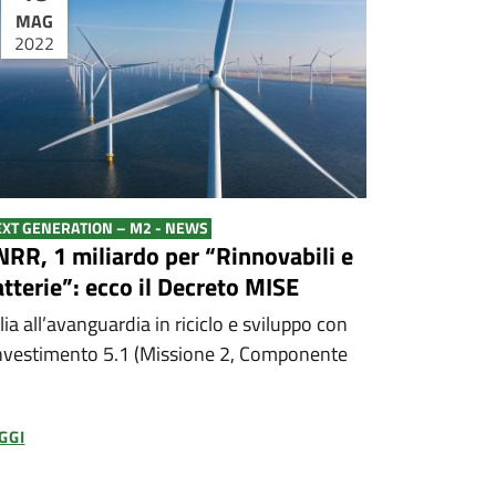
MAG
2022
XT GENERATION – M2 - NEWS
NRR, 1 miliardo per “Rinnovabili e
tterie”: ecco il Decreto MISE
alia all’avanguardia in riciclo e sviluppo con
investimento 5.1 (Missione 2, Componente
GGI