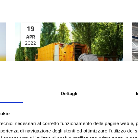
19
APR
2022
Dettagli
NEXT GENERATION – M2 - NEWS
NE
Proposta di Programma nazionale
P
gestione dei rifiuti: osservazioni
l’
ookie
entro aprile
1
e,
tecnici necessari al corretto funzionamento delle pagine web e, 
Consultazione pubblica sulla bozza, che punta
Da
esperienza di navigazione degli utenti ed ottimizzare l’utilizzo dei