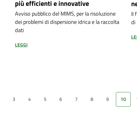
più efficienti e innovative
ne
Avviso pubblico del MIMS, per la risoluzione
Il
dei problemi di dispersione idrica e la raccolta
di
dati
LE
LEGGI
3
4
5
6
7
8
9
10