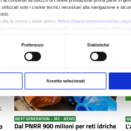
a colmare i gap attuali e a efficientare la
e 
i acconsente all’utilizzo di cookie profilazione prima parte in gene
gestione
tilizzati solo i cookie tecnici necessari alla navigazione e alcun
LE
bili.
LEGGI
sulta la nostra cookie policy.
https://www.openinnovation.region
licy
https://www.openinnovation.regione.lombardia.it/it/priva
Preferenze
Statistiche
18
GEN
2022
Accetta selezionati
NEXT GENERATION – M2 - NEWS
NE
Dal PNRR 900 milioni per reti idriche
to
L