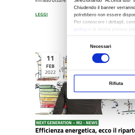
Selezionando “Accetta tutti” s
Chiudendo il banner verranno u
LEGGI
potrebbero non essere disponi
Per conoscere i dettagli, con
policy
e la nostra privacy po
Selezione
Necessari
del
consenso
11
FEB
2022
Rifiuta
NEXT GENERATION – M2 - NEWS
Efficienza energetica, ecco il ripar