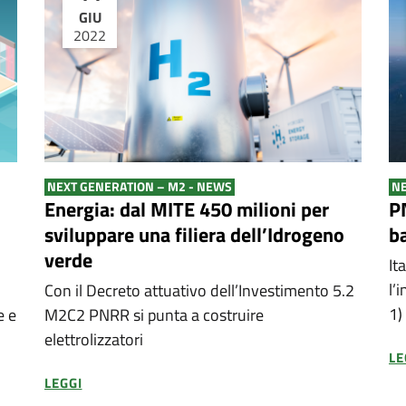
GIU
2022
NEXT GENERATION – M2 - NEWS
NE
Energia: dal MITE 450 milioni per
P
sviluppare una filiera dell’Idrogeno
ba
verde
It
l’
Con il Decreto attuativo dell’Investimento 5.2
1)
e e
M2C2 PNRR si punta a costruire
elettrolizzatori
LE
LEGGI