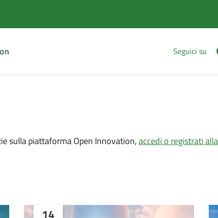
Vai
Vai
al
al
contenuto
footer
principale
ion
Seguici su
zie sulla piattaforma Open Innovation,
accedi o registrati al
14