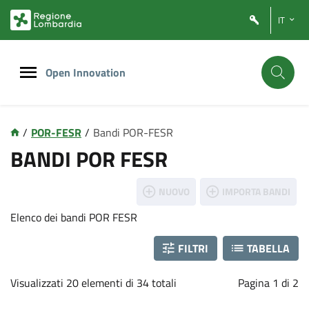
Vai
Vai
IT
al
al
contenuto
footer
principale
Open Innovation
/
POR-FESR
/
Bandi POR-FESR
P
BANDI POR FESR
o
NUOVO
IMPORTA BANDI
r
Elenco dei bandi POR FESR
f
FILTRI
TABELLA
e
Visualizzati 20 elementi di 34 totali
Pagina 1 di 2
s