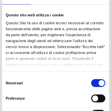
1b.1.2
Questo sito web utilizza i cookie
Pubblicato
Questo Sito fa uso di cookie tecnici necessari al corretto
funzionamento delle pagine web e, previa accettazione
da parte dell’utente, per migliorare l’esperienza di
navigazione degli utenti ed ottimizzare l’utilizzo dei
servizi messi a disposizione. Selezionando “Accetta tutti”
Call Hub Ricerca e Innovazione
si acconsente all’utilizzo di cookie profilazione prima
parte in generale cookie di terze parti. Chiudendo il
1-Rafforzare la ricerca, lo
banner verranno utilizzati solo i cookie tecnici necessari
sviluppo tecnologico e
alla navigazione e alcune funzionalità aggiuntive
l'innovazione
potrebbero non essere disponibili.
Selezione
Per conoscere i dettagli, consulta la nostra cookie policy.
1b.1.3
Necessari
del
https://www.openinnovation.regione.lombardia.it/it/co
consenso
Pubblicato
okie-policy
e la nostra privacy policy
Preferenze
https://www.openinnovation.regione.lombardia.it/it/pr
ivacy-policy