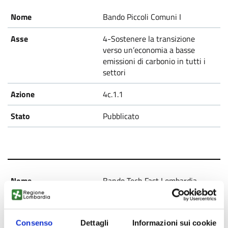
Bando Piccoli Comuni I
4-Sostenere la transizione
verso un’economia a basse
emissioni di carbonio in tutti i
settori
4c.1.1
Pubblicato
Bando Tech Fast Lombardia
1-Rafforzare la ricerca, lo
sviluppo tecnologico e
Consenso
Dettagli
Informazioni sui cookie
l'innovazione