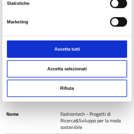
Statistiche
Consolidamento Cluster
Marketing
Tecnologici Lombardi (CTL)
1-Rafforzare la ricerca, lo
sviluppo tecnologico e
Accetta tutti
l'innovazione
1b.2.1
Accetta selezionati
Pubblicato
Rifiuta
Fashiontech - Progetti di
Ricerca&Sviluppo per la moda
sostenibile