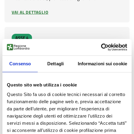
VAI AL DETTAGLIO
ASSE 4
Fondo Regionale per Efficienza Energetica -
FREE
Consenso
Dettagli
Informazioni sui cookie
Il bando sostiene l’efficientamento energetico del
patrimonio edilizio pubblico, attraverso
un’agevolazione composta da una quota
Questo sito web utilizza i cookie
di contributo…
Questo Sito fa uso di cookie tecnici necessari al corretto
funzionamento delle pagine web e, previa accettazione
VAI AL DETTAGLIO
da parte dell’utente, per migliorare l’esperienza di
navigazione degli utenti ed ottimizzare l’utilizzo dei
servizi messi a disposizione. Selezionando “Accetta tutti”
ASSE 5
si acconsente all’utilizzo di cookie profilazione prima