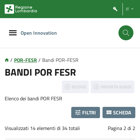
Vai
Vai
IT
al
al
contenuto
footer
principale
Open Innovation
/
POR-FESR
/
Bandi POR-FESR
P
BANDI POR FESR
o
NUOVO
IMPORTA BANDI
r
Elenco dei bandi POR FESR
f
FILTRI
SCHEDA
e
Visualizzati 14 elementi di 34 totali
Pagina 2 di 2
s