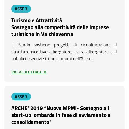
r
ASSE 3
B
Turismo e Attrattività
Sostegno alla competitività delle imprese
a
turistiche in Valchiavenna
n
Il Bando sostiene progetti di riqualificazione di
d
strutture ricettive alberghiere, extra-alberghiere e di
pubblici esercizi siti nei comuni dell’Area…
o
VAI AL DETTAGLIO
ASSE 3
ARCHE’ 2019 “Nuove MPMI- Sostegno all
start-up lombarde in fase di avviamento e
consolidamento"