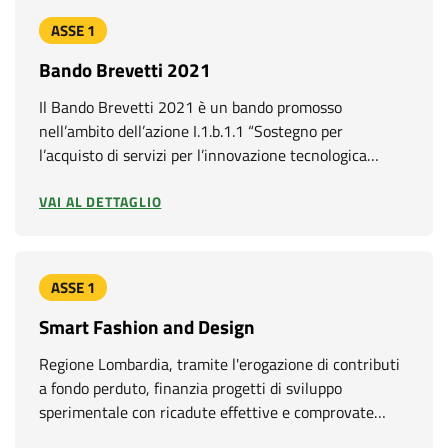
r
ASSE 1
B
Bando Brevetti 2021
a
Il Bando Brevetti 2021 è un bando promosso
nell’ambito dell’azione I.1.b.1.1 “Sostegno per
n
l’acquisto di servizi per l’innovazione tecnologica…
d
VAI AL DETTAGLIO
o
ASSE 1
Smart Fashion and Design
Regione Lombardia, tramite l'erogazione di contributi
a fondo perduto, finanzia progetti di sviluppo
sperimentale con ricadute effettive e comprovate…