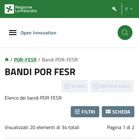
Vai
Vai
IT
al
al
contenuto
footer
principale
Open Innovation
/
POR-FESR
/
Bandi POR-FESR
P
BANDI POR FESR
o
NUOVO
IMPORTA BANDI
r
Elenco dei bandi POR FESR
f
FILTRI
SCHEDA
e
Visualizzati 20 elementi di 34 totali
Pagina 1 di 2
s