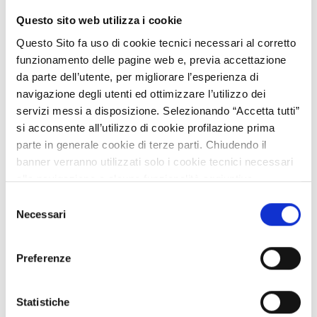
Questo sito web utilizza i cookie
Questo Sito fa uso di cookie tecnici necessari al corretto
ASSE 1
funzionamento delle pagine web e, previa accettazione
AI2 - Aree Interne Innovazione
da parte dell’utente, per migliorare l’esperienza di
navigazione degli utenti ed ottimizzare l’utilizzo dei
La Call si rivolge a partenariati composti da imprese
servizi messi a disposizione. Selezionando “Accetta tutti”
(GI, PMI) delle filiere produttive della meccanica,
si acconsente all’utilizzo di cookie profilazione prima
meccatronica ed energia localizzate nell’area…
parte in generale cookie di terze parti. Chiudendo il
banner verranno utilizzati solo i cookie tecnici necessari
VAI AL DETTAGLIO
alla navigazione e alcune funzionalità aggiuntive
potrebbero non essere disponibili.
Selezione
Per conoscere i dettagli, consulta la nostra cookie policy.
Necessari
del
ASSE 1
https://www.openinnovation.regione.lombardia.it/it/co
consenso
okie-policy
e la nostra privacy policy
Fashiontech - Progetti di Ricerca&Sviluppo
Preferenze
https://www.openinnovation.regione.lombardia.it/it/pr
per la moda sostenibile
ivacy-policy
Questa misura sostiene i progetti di ricerca e sviluppo,
Statistiche