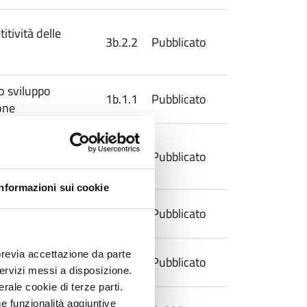
tività delle
3b.2.2
Pubblicato
lo sviluppo
1b.1.1
Pubblicato
one
one verso
ssioni di
4c.1.1
Pubblicato
Informazioni sui cookie
lo sviluppo
1b.1.2
Pubblicato
one
lo sviluppo
previa accettazione da parte
1b.1.3
Pubblicato
one
 servizi messi a disposizione.
rale cookie di terze parti.
lo sviluppo
e funzionalità aggiuntive