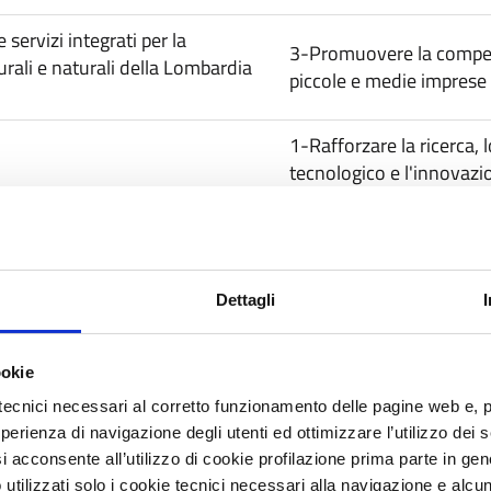
 servizi integrati per la
3-Promuovere la competi
turali e naturali della Lombardia
piccole e medie imprese
1-Rafforzare la ricerca, 
tecnologico e l'innovazi
4-Sostenere la transizi
un’economia a basse emi
carbonio in tutti i settori
Dettagli
1-Rafforzare la ricerca, 
tecnologico e l'innovazi
ookie
1-Rafforzare la ricerca, 
tecnici necessari al corretto funzionamento delle pagine web e, 
tecnologico e l'innovazi
esperienza di navigazione degli utenti ed ottimizzare l’utilizzo dei
i acconsente all’utilizzo di cookie profilazione prima parte in gene
1-Rafforzare la ricerca, 
tilizzati solo i cookie tecnici necessari alla navigazione e alcun