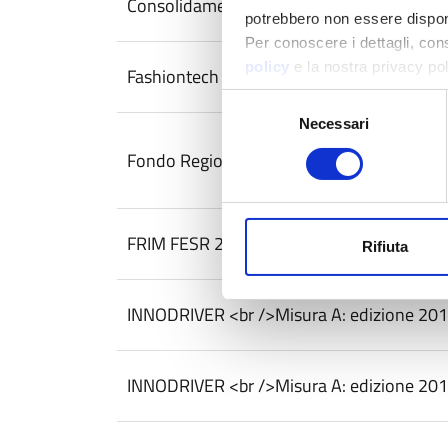
Consolidamento Cluster Tecnologici Lomba
potrebbero non essere disponi
Per conoscere i dettagli, con
policy
e la nostra privacy po
Fashiontech - Progetti di Ricerca&Sviluppo
Selezione
Necessari
del
consenso
Fondo Regionale per Efficienza Energetica
FRIM FESR 2020 - Ricerca & Sviluppo
Rifiuta
INNODRIVER <br />Misura A: edizione 201
INNODRIVER <br />Misura A: edizione 201