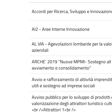
e
Accordi per Ricerca, Sviluppo e Innovazion
s
AI2 - Aree Interne Innovazione
r
AL VIA - Agevolazioni lombarde per la valo
B
aziendali
a
ARCHE’ 2019 “Nuove MPMI- Sostegno all s
avviamento e consolidamento"
n
Avvio e rafforzamento di attività imprendit
utili e sostegno ad imprese sociali
d
Avviso pubblico per lo sviluppo di prodotti e
valorizzazione degli attrattori turistico cul
o
<br />Attrattori 1<br />