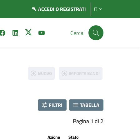
ACCEDI
O REGISTRATI
IT
Cerca
NUOVO
IMPORTA BANDI
FILTRI
TABELLA
Pagina 1 di 2
Azione
Stato