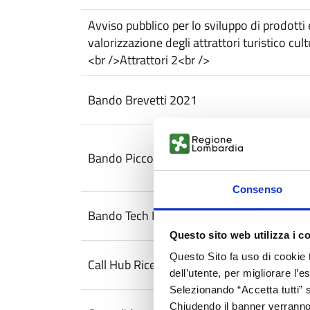
Avviso pubblico per lo sviluppo di prodotti e
valorizzazione degli attrattori turistico cul
<br />Attrattori 2<br />
Bando Brevetti 2021
Bando Piccoli Comuni I
Consenso
Bando Tech Fast Lombardia
Questo sito web utilizza i c
Questo Sito fa uso di cookie 
Call Hub Ricerca e Innovazione
dell’utente, per migliorare l’
Selezionando “Accetta tutti” s
Chiudendo il banner verranno u