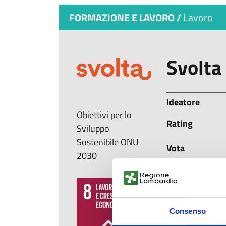
FORMAZIONE E LAVORO /
Lavoro
Svolta
Ideatore
Obiettivi per lo
Rating
Sviluppo
Sostenibile ONU
Vota
2030
Livello di matu
Svolta è un per
Consenso