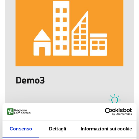
Demo3
Ideatore
Insula Net
Consenso
Dettagli
Informazioni sui cookie
☆
★
☆
★
☆
★
☆
★
☆
★
Rating
(2 voti)