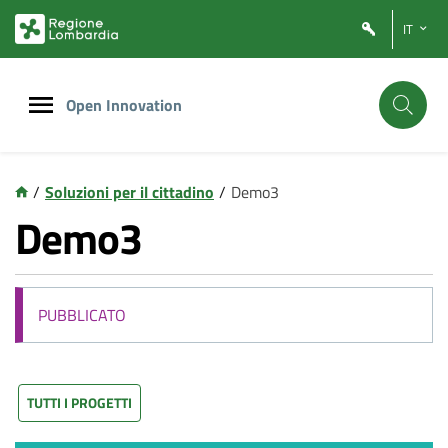
Vai
Vai
IT
al
al
contenuto
footer
principale
Open Innovation
/
Soluzioni per il cittadino
/
Demo3
Demo3
PUBBLICATO
TUTTI I PROGETTI