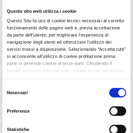
Vota
Questo sito web utilizza i cookie
☆
★
☆
★
☆
★
☆
★
☆
★
Questo Sito fa uso di cookie tecnici necessari al corretto
funzionamento delle pagine web e, previa accettazione
da parte dell’utente, per migliorare l’esperienza di
Livello di maturità
Consolidata
navigazione degli utenti ed ottimizzare l’utilizzo dei
servizi messi a disposizione. Selezionando “Accetta tutti”
Demo3 è un progetto di recupero e riqualificazione
si acconsente all’utilizzo di cookie profilazione prima
di uno spazio “indeciso” di proprietà del Comune di
parte in generale cookie di terze parti. Chiudendo il
Milano, in uno dei quartieri più dinamici e
banner verranno utilizzati solo i cookie tecnici necessari
interessanti della città: Niguarda. Per rafforzare il
alla navigazione e alcune funzionalità aggiuntive
concetto della “città in 15 minuti” e i servizi di
potrebbero non essere disponibili.
Selezione
prossimità, a Prato Centenaro, abbiamo restituito
Per conoscere i dettagli, consulta la nostra cookie policy.
Necessari
del
alla comunità lo spazio di 159 metri quadri.
https://www.openinnovation.regione.lombardia.it/it/co
consenso
Demo3 è:
okie-policy
e la nostra privacy policy
Preferenze
- un coworking popolare dedicato ai giovani
https://www.openinnovation.regione.lombardia.it/it/pr
professionisti/e del terzo settore in cerca di una
ivacy-policy
postazione di lavoro che li liberi dallo smart
Statistiche