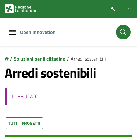
Vai
Vai
IT
al
al
contenuto
footer
principale
Open Innovation
/
Soluzioni per il cittadino
/
Arredi sostenibili
Arredi sostenibili
PUBBLICATO
TUTTI I PROGETTI