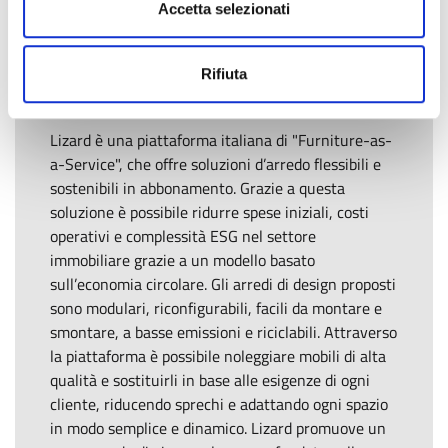
modello Furniture-as-a-Service. Basato
Accetta selezionati
sull’economia circolare, integra modularità,
rigenerazione e design per ridurre sprechi.
Supporta privati, aziende ed enti pubblici nella
Rifiuta
transizione verso modelli più circolari.
Lizard è una piattaforma italiana di "Furniture-as-
a-Service", che offre soluzioni d’arredo flessibili e
sostenibili in abbonamento. Grazie a questa
soluzione è possibile ridurre spese iniziali, costi
operativi e complessità ESG nel settore
immobiliare grazie a un modello basato
sull’economia circolare. Gli arredi di design proposti
sono modulari, riconfigurabili, facili da montare e
smontare, a basse emissioni e riciclabili. Attraverso
la piattaforma è possibile noleggiare mobili di alta
qualità e sostituirli in base alle esigenze di ogni
cliente, riducendo sprechi e adattando ogni spazio
in modo semplice e dinamico. Lizard promuove un