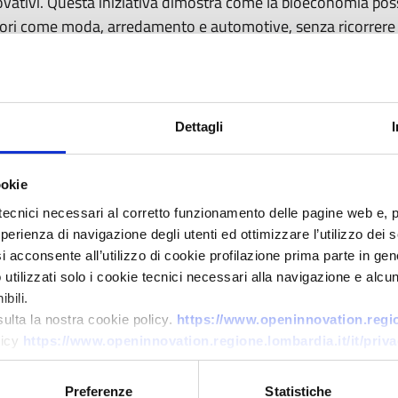
ovativi. Questa iniziativa dimostra come la bioeconomia possa 
tori come moda, arredamento e automotive, senza ricorrere a 
lorizzare la vinaccia, residuo della produzione vinicola, attra
teli tecnici. Da questa materia prima si ottengono soluzioni 
 sedili auto, elementi di arredo e packaging. Il progetto inte
Dettagli
i e favorendo la circolarità: ogni anno milioni di tonnellate
impatto. Wineleather, il materiale sviluppato, è già impiegato 
onali, mostrando come innovazione e creatività possano gui
ookie
nibili e bio-based.
tecnici necessari al corretto funzionamento delle pagine web e, 
esperienza di navigazione degli utenti ed ottimizzare l’utilizzo dei
i acconsente all’utilizzo di cookie profilazione prima parte in gene
tilizzati solo i cookie tecnici necessari alla navigazione e alcun
bili.
sulta la nostra cookie policy.
https://www.openinnovation.region
licy
https://www.openinnovation.regione.lombardia.it/it/priva
Preferenze
Statistiche