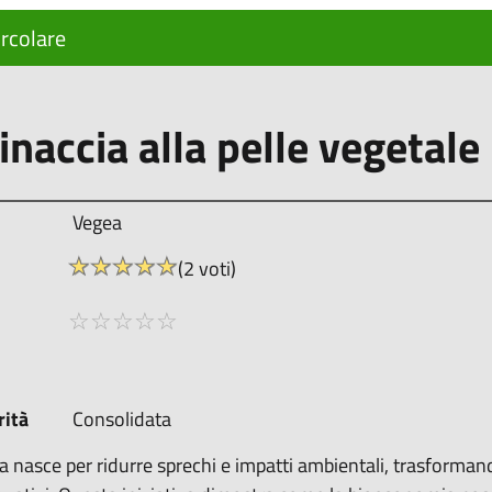
rcolare
inaccia alla pelle vegetale
Vegea
☆
★
☆
★
☆
★
☆
★
☆
★
(2 voti)
☆
★
☆
★
☆
★
☆
★
☆
★
rità
Consolidata
a nasce per ridurre sprechi e impatti ambientali, trasformando