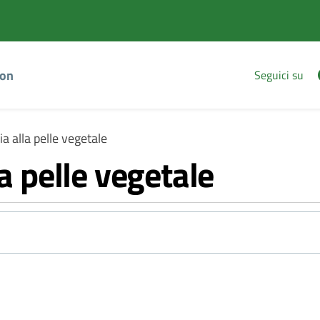
Vai
Vai
al
al
contenuto
footer
principale
ion
Seguici su
ia alla pelle vegetale
la pelle vegetale