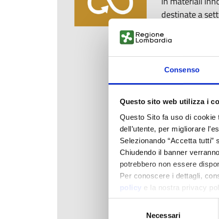
in materiali inn
destinate a set
L’obiettivo è va
trasformano in 
rivestimenti per
Consenso
riducendo sprech
settori ad alto 
brand internazi
Questo sito web utilizza i c
produttivi soste
Questo Sito fa uso di cookie 
dell’utente, per migliorare l’
Selezionando “Accetta tutti” s
Chiudendo il banner verranno u
potrebbero non essere disponi
Per conoscere i dettagli, con
policy
e la nostra privacy po
Selezione
Necessari
del