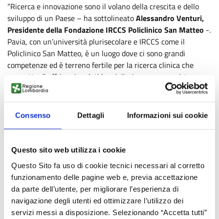
“Ricerca e innovazione sono il volano della crescita e dello
sviluppo di un Paese – ha sottolineato
Alessandro Venturi,
Presidente della Fondazione IRCCS Policlinico San Matteo
-.
Pavia, con un’università plurisecolare e IRCCS come il
Policlinico San Matteo, è un luogo dove ci sono grandi
competenze ed è terreno fertile per la ricerca clinica che
permette di offrire ai malati le migliori cure, con assistenza
clinica e approcci terapeutici sempre più precisi e
personalizzati. Il progetto presentato oggi va proprio in
questa direzione”.
Consenso
Dettagli
Informazioni sui cookie
“Guidare questo progetto è per Fluid-o-Tech motivo di grande
orgoglio e responsabilità - ha commentato
Diego Andreis,
Managing Director di Fluid-o-Tech
, capofila di Progetto -.
Questo sito web utilizza i cookie
Significa poter avere un impatto sul miglioramento della
Questo Sito fa uso di cookie tecnici necessari al corretto
qualità della vita delle persone e sull’efficacia del sistema
funzionamento delle pagine web e, previa accettazione
sanitario del nostro territorio con l’ambizione di di andare
da parte dell’utente, per migliorare l’esperienza di
presto su scala internazionale.”
navigazione degli utenti ed ottimizzare l’utilizzo dei
I quattro principali ambiti di
servizi messi a disposizione. Selezionando “Accetta tutti”