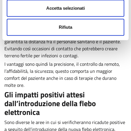
terapie intensive
Accetta selezionati
La tecnologia applicata e utilizzata per questo progetto
potrebbe essere utilizzata anche nell’ambito della terapia
intensiva. E questo comporterà un notevole miglioramento
Rifiuta
nella gestione dei pazienti, dal momento che potrà essere
garantita la distanza fra il personale sanitario e il paziente.
Evitando così occasioni di contatto che potrebbero creare
terreno fertile per infezioni o contagi.
I vantaggi sono quindi la precisione, il controllo da remoto,
l’affidabilità, la sicurezza; questo comporta un maggior
comfort del paziente anche in caso di terapie che durano
molte ore.
Gli impatti positivi attesi
dall’introduzione della flebo
elettronica
Sono diverse le aree in cui si verificheranno ricadute positive
a seguito dell’introduzione della nuova flebo elettronica.