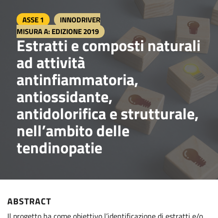
ASSE 1
INNODRIVER
MISURA A: EDIZIONE 2019
Estratti e composti naturali
ad attività
antinfiammatoria,
antiossidante,
antidolorifica e strutturale,
nell’ambito delle
tendinopatie
ABSTRACT
Il progetto ha come obiettivo l’identificazione di estratti e/o