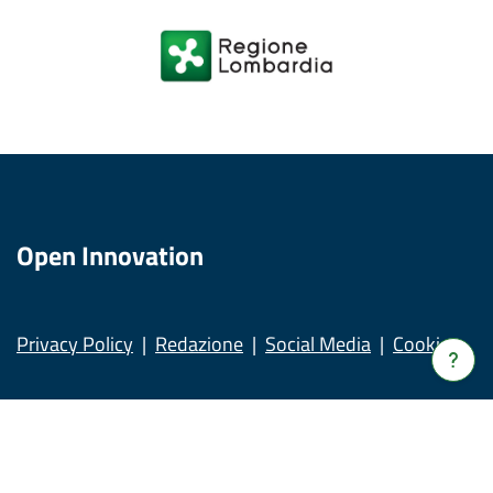
Open Innovation
Privacy Policy
Redazione
Social Media
Cookies
Verrà
apert
una
nuov
© Copyright Regione Lombardia tutti i diritti Riservati CF
fines
80050050154 - Piazza Città di Lombardia, 1 20124 Milano