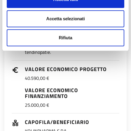
selezionato.
Accetta selezionati
KEYWORDS
Infiammazione delle articolazioni e tendini,
processo degenerativo, integratori alimentari,
Rifiuta
infiammazione cronica, stress ossidativo,
tendinopatie.
VALORE ECONOMICO PROGETTO
40.590,00 €
VALORE ECONOMICO
FINANZIAMENTO
25.000,00 €
CAPOFILA/BENEFICIARIO