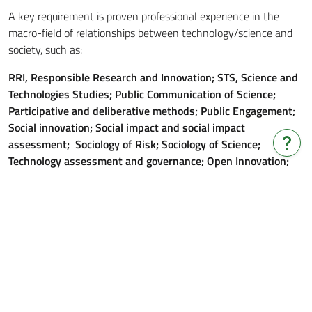
A key requirement is proven professional experience in the
macro-field of relationships between technology/science and
society, such as:
RRI, Responsible Research and Innovation; STS, Science and
Technologies Studies; Public Communication of Science;
Participative and deliberative methods; Public Engagement;
Social innovation; Social impact and social impact
assessment; Sociology of Risk; Sociology of Science;
Do yo
Technology assessment and governance; Open Innovation;
Open science; Open Data; Data Ethics; Bioethics; Education;
Law Applied to New Technologies; Sustainable Development;
Technology Transfer.