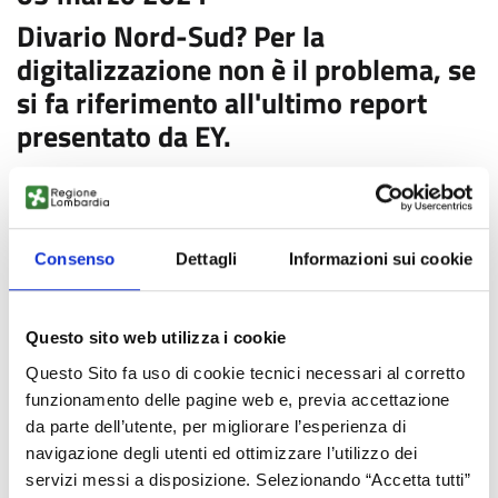
Divario Nord-Sud? Per la
digitalizzazione non è il problema, se
si fa riferimento all'ultimo report
presentato da EY.
L'ultima versione della ricercar EY che riguarda le 107
province italiane sullo sviluppo delle infrastrutture legate alla
tecnologia e all'innovazione presenta delle criticità da
Consenso
Dettagli
Informazioni sui cookie
risolvere, ma evidenzia anche il superamento di un gap che
per tanti anni aveva caratterizzato il territorio del Paese.
Questo sito web utilizza i cookie
Il livello di efficienza in tale settore può essere ancora
notevolmente migliorato, ma gli ultimi dati permettono di
Questo Sito fa uso di cookie tecnici necessari al corretto
rivedere alcuni dei classici cliché. Questo però non vuol dire,
funzionamento delle pagine web e, previa accettazione
stando alle valutazioni di Andrea D'Acunto, Media &
da parte dell’utente, per migliorare l’esperienza di
Technology Leader di EY, che l'Italia debba ancora fare
navigazione degli utenti ed ottimizzare l’utilizzo dei
tantissimo nel campo della digitalizzazione.
servizi messi a disposizione. Selezionando “Accetta tutti”