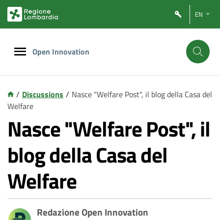
Vai
Vai
EN
al
al
contenuto
footer
principale
Open Innovation
/
Discussions
/
Nasce "Welfare Post", il blog della Casa del
Welfare
Nasce "Welfare Post", il
blog della Casa del
Welfare
Redazione Open Innovation