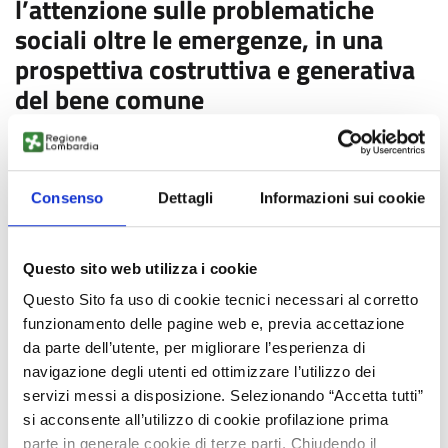
l’attenzione sulle problematiche
sociali oltre le emergenze, in una
prospettiva costruttiva e generativa
del bene comune
"Welfare Post" è un nuovo spazio on-line per la ricerca e le
politiche sociali che ospiterà professionalità, saperi e punti di
Consenso
Dettagli
Informazioni sui cookie
vista diversi, realizzato dall'Istituto di ricerche sulla
popolazione e le politiche sociali (Cnr-Irpps).
Uno nuovo strumento per sollecitare la riflessione e il
Questo sito web utilizza i cookie
confronto di studiosi e ricercatori che vogliano contribuire ad
Questo Sito fa uso di cookie tecnici necessari al corretto
amplificare i discorsi sul welfare e richiamare l’attenzione di
funzionamento delle pagine web e, previa accettazione
chi ha la responsabilità delle scelte politiche e di chi ne ha
da parte dell’utente, per migliorare l’esperienza di
titolarità attuativa a livello dirigenziale e operativo, nel
navigazione degli utenti ed ottimizzare l’utilizzo dei
pubblico e nel privato.
servizi messi a disposizione. Selezionando “Accetta tutti”
si acconsente all’utilizzo di cookie profilazione prima
FONTE:
https://www.cnr.it/it/news/10045/nasce-welfare-
parte in generale cookie di terze parti. Chiudendo il